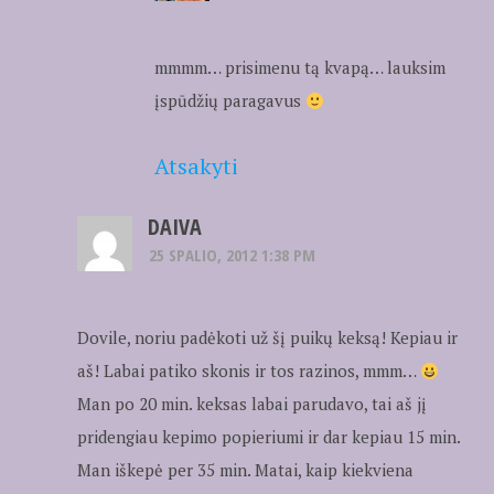
mmmm… prisimenu tą kvapą… lauksim
įspūdžių paragavus
Atsakyti
DAIVA
25 SPALIO, 2012 1:38 PM
Dovile, noriu padėkoti už šį puikų keksą! Kepiau ir
aš! Labai patiko skonis ir tos razinos, mmm…
Man po 20 min. keksas labai parudavo, tai aš jį
pridengiau kepimo popieriumi ir dar kepiau 15 min.
Man iškepė per 35 min. Matai, kaip kiekviena