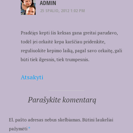
ADMIN
25 SPALIO, 2012 1:02 PM
Pradėjęs kepti šis keksas gana greitai parudavo,
todėl jei orkaitė kepa karščiau pridenkite,
reguliuokite kepimo laiką, pagal savo orkaitę, gali
būti tiek ilgesnis, tiek trumpesnis.
Atsakyti
Parašykite komentarą
El. pašto adresas nebus skelbiamas.
Būtini laukeliai
pažymėti
*