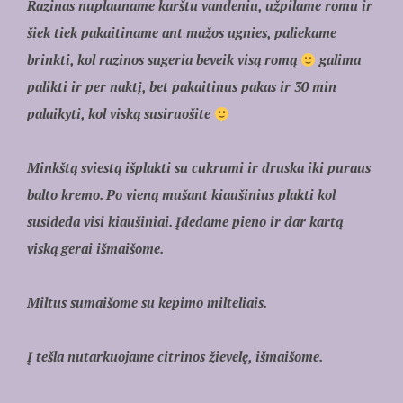
Razinas nuplauname karštu vandeniu, užpilame romu ir
šiek tiek pakaitiname ant mažos ugnies, paliekame
brinkti, kol razinos sugeria beveik visą romą
galima
palikti ir per naktį, bet pakaitinus pakas ir 30 min
palaikyti, kol viską susiruošite
Minkštą sviestą išplakti su cukrumi ir druska iki puraus
balto kremo. Po vieną mušant kiaušinius plakti kol
susideda visi kiaušiniai. Įdedame pieno ir dar kartą
viską gerai išmaišome.
Miltus sumaišome su kepimo milteliais.
Į tešla nutarkuojame citrinos žievelę, išmaišome.