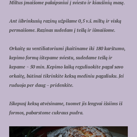
Miltus įmaišome palaipsniui į sviesto ir kiaušinių masę.
Ant išbrinkusių razinų užpilame 0,5 v.š. miltų ir viską
permaišome. Razinas sudedam į tešlą ir išmaišome.
Orkaitę su ventiliatoriumi įkaitiname iki 180 karštumo,
kepimo formą ištepame sviestu, sudedame tešlą ir
kepame ~ 50 min. Kepimo laiką reguliuokite pagal savo
orkaitę, būtinai tikrinkite keksą mediniu pagaliuku. Jei
ruduoja per daug – pridenkite.
Iškepusį keksą atvėsiname, tuomet jis lengvai išsiims iš
formos, pabarstome cukraus pudra.