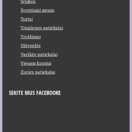
Sriubos
Šventiniai meniu
Tortai
Triušienos patiekalai
Troškiniai
Užtepėlės
Varškės patiekalai
Vienam kąsniui
Žuvies patiekalai
SEKITE MUS FACEBOOKE