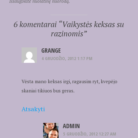
Išsaugokite nuolatinę nuorodą.
6 komentarai “
Vaikystės keksas su
razinomis
”
GRANGE
4 GRUODŽIO, 2012 1:17 PM
Vėsta mano keksas irgi, ragausim ryt, kvepėjo
skaniai tikiuos bus geras.
Atsakyti
ADMIN
5 GRUODŽIO, 2012 12:27 AM