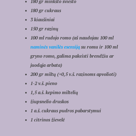
180 gr minkšto sviesto
180 gr cukraus
3 kiaušiniai
150 gr razinų
100 ml rudojo romo (aš naudojau 100 ml
naminės vanilės esensiją
su romu ir 100 ml
gryno romo, galima pakeisti brendžiu ar
juodąja arbata)
200 gr miltų (+0,5 v.š. razinoms apvolioti)
1-2 v.š. pieno
1,5 a.š. kepimo miltelių
žiupsnelio druskos
1 a.š. cukraus pudros pabarstymui
1 citrinos žievelė