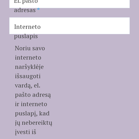
El. pašto
adresas
*
Interneto
puslapis
Noriu savo
interneto
naršyklėje
išsaugoti
vardą, el.
pašto adresą
ir interneto
puslapį, kad
jų nebereiktų
įvesti iš