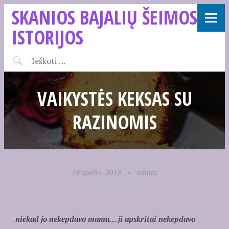
SKANIOS BAJALIŲ ŠEIMOS
ISTORIJOS
VAIKYSTĖS KEKSAS SU
RAZINOMIS
18 spalio, 2012
•
admin
niekad jo nekepdavo mama… ji apskritai nekepdavo