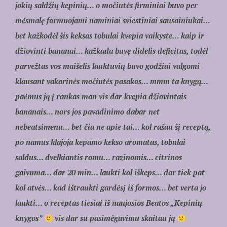
jokių saldžių kepinių… o močiutės firminiai buvo per
mėsmalę formuojami naminiai sviestiniai sausainiukai…
bet kažkodėl šis keksas tobulai kvepia vaikyste… kaip ir
džiovinti bananai… kažkada buvę didelis deficitas, todėl
parvežtas vos maišelis lauktuvių buvo godžiai valgomi
klausant vakarinės močiutės pasakos… mmm ta knygą…
paėmus ją į rankas man vis dar kvepia džiovintais
bananais… nors jos pavadinimo dabar net
nebeatsimenu… bet čia ne apie tai… kol rašau šį receptą,
po namus klajoja kepamo kekso aromatas, tobulai
saldus… dvelkiantis romu… razinomis… citrinos
gaivuma… dar 20 min… laukti kol iškeps… dar tiek pat
kol atvės… kad ištraukti gardėsį iš formos… bet verta jo
laukti… o receptas tiesiai iš naujosios Beatos „Kepinių
knygos”
vis dar su pasimėgavimu skaitau ją