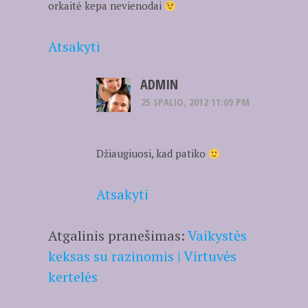
orkaitė kepa nevienodai
Atsakyti
ADMIN
25 SPALIO, 2012 11:09 PM
Džiaugiuosi, kad patiko
Atsakyti
Atgalinis pranešimas:
Vaikystės
keksas su razinomis | Virtuvės
kertelės