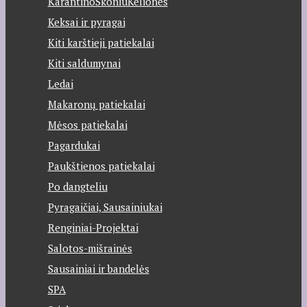
KarantinoSkoniuKeliones
Keksai ir pyragai
Kiti karštieji patiekalai
Kiti saldumynai
Ledai
Makaronų patiekalai
Mėsos patiekalai
Pagardukai
Paukštienos patiekalai
Po dangteliu
Pyragaičiai, Sausainiukai
Renginiai-Projektai
Salotos-mišrainės
Sausainiai ir bandelės
SPA