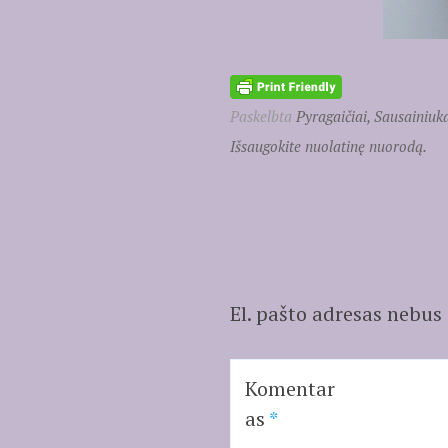
Paskelbta
Pyragaičiai, Sausainiuk
Išsaugokite nuolatinę nuorodą.
El. pašto adresas nebus
Komentar
as
*