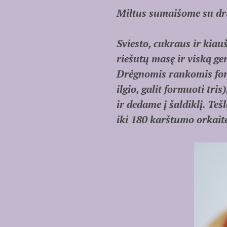
Miltus sumaišome su dru
Sviesto, cukraus ir kiau
riešutų masę ir viską ger
Drėgnomis rankomis for
ilgio, galit formuoti tri
ir dedame į šaldiklį. Te
iki 180 karštumo orkait