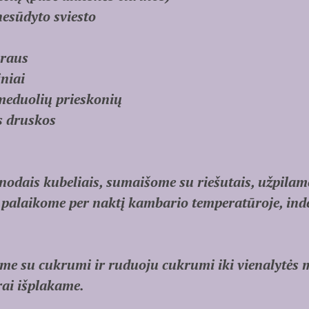
nesūdyto sviesto
kraus
niai
 meduolių prieskonių
s druskos
odais kubeliais, sumaišome su riešutais, užpilame
 palaikome per naktį kambario temperatūroje, in
ame su cukrumi ir ruduoju cukrumi iki vienalytės 
rai išplakame.