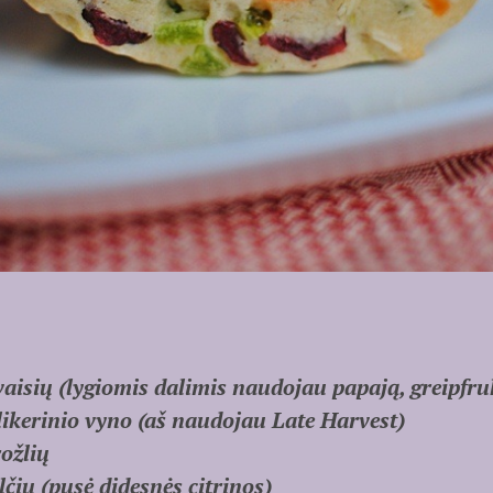
vaisių (lygiomis dalimis naudojau papają, greipfru
 likerinio vyno (aš naudojau Late Harvest)
rožlių
ulčių (pusė didesnės citrinos)