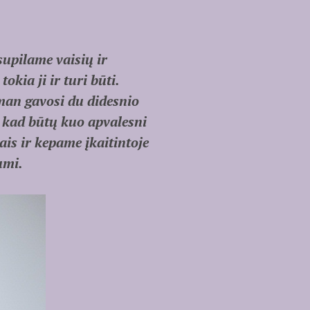
supilame vaisių ir
kia ji ir turi būti.
an gavosi du didesnio
e, kad būtų kuo apvalesni
ais ir kepame įkaitintoje
umi.