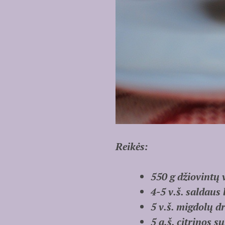
Reikės:
550 g džiovintų 
4-5 v.š. saldaus
5 v.š. migdolų d
5 a.š. citrinos s