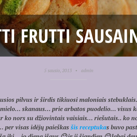
TI FRUTTI SAUSAI
5 sausio, 2013
•
admin
ios pilvus ir širdis tikiuosi maloniais stebuklais…
mielo… skanaus… prie arbatos puodelio… visus ka
 ko nors su džiovintais vaisiais… riešutais.. ko n
 per visas idėjų paieškas
šis receptuka
s buvo past
iki… jo diena išaus 🙂 ir ji šiandien 🙂 labai daug