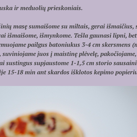
ska ir meduolių prieskoniais.
šinių masę sumaišome su miltais, gerai išmaičius, 
ai išmaišome, išmynkome. Tešla gaunasi lipni, bet to
muojame pailgus batoniukus 3-4 cm skersmens (m
s), suviniojame juos į maistinę plėvelę, pakočiojam
šlai sustingus supjaustome 1-1,5 cm storio sausaini
ėje 15-18 min ant skardos išklotos kepimo popieri