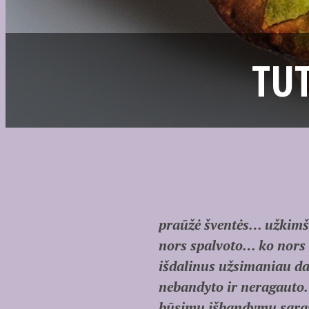
TUT
praūžė šventės… užkimšus
nors spalvoto… ko nors 
išdalinus užsimaniau dar
nebandyto ir neragauto…
būsimų išbandymų sąrašą 