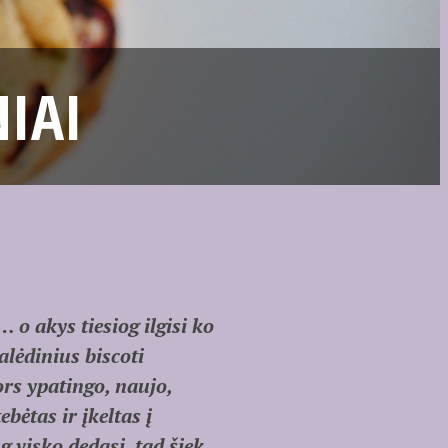
NIAI
 o akys tiesiog ilgisi ko
lėdinius biscoti
ors ypatingo, naujo,
ebėtas ir įkeltas į
 visko dedasi, tad šiek