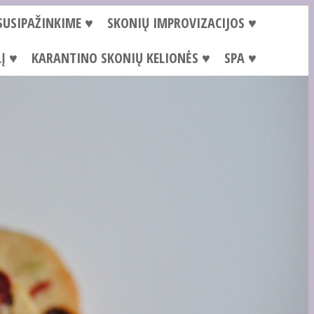
SUSIPAŽINKIME ♥
SKONIŲ IMPROVIZACIJOS ♥
Į ♥
KARANTINO SKONIŲ KELIONĖS ♥
SPA ♥