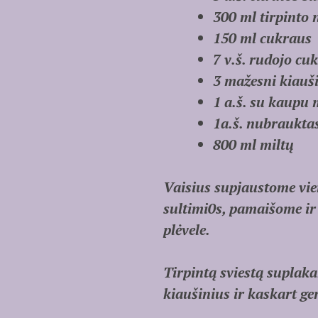
300 ml tirpinto 
150 ml cukraus
7 v.š. rudojo cu
3 mažesni kiauši
1 a.š. su kaupu
1a.š. nubraukta
800 ml miltų
Vaisius supjaustome vien
sultimi0s, pamaišome ir
plėvele.
Tirpintą sviestą suplak
kiaušinius ir kaskart ge