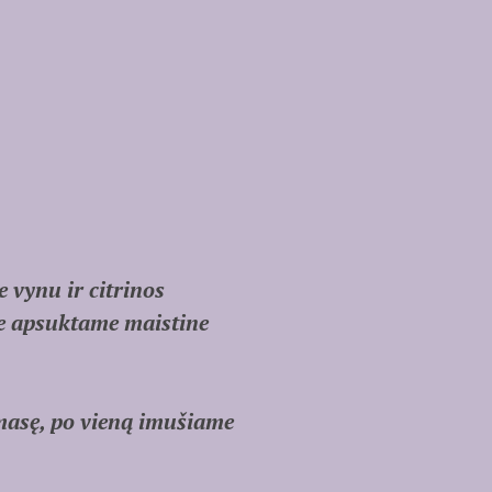
 vynu ir citrinos
de apsuktame maistine
masę, po vieną imušiame