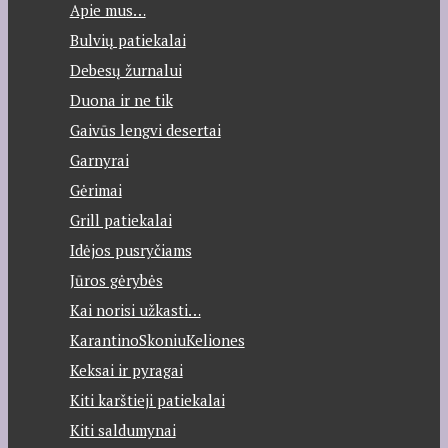
Apie mus…
Bulvių patiekalai
Debesų žurnalui
Duona ir ne tik
Gaivūs lengvi desertai
Garnyrai
Gėrimai
Grill patiekalai
Idėjos pusryčiams
Jūros gėrybės
Kai norisi užkasti…
KarantinoSkoniuKeliones
Keksai ir pyragai
Kiti karštieji patiekalai
Kiti saldumynai