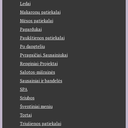
Ledai
Makaronų patiekalai
Mėsos patiekalai
Pagardukai
Paukštienos patiekalai
Po dangteliu
Pyragaičiai, Sausainiukai
Renginiai-Projektai
Salotos-mišrainės
Sausainiai ir bandelės
SPA
Sriubos
Šventiniai meniu
Tortai
Triušienos patiekalai