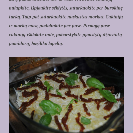
nulupkite, išpjaukite sėklytės, sutarkuokite per burokinę
tarką. Taip pat sutarkuokite nuskustas morkas. Cukinijų
ir morkų masę padalinkite per puse. Pirmąją puse
cukinijų išklokite inde, pabarstykite pjaustytų džiovintų
pomidorų, baziliko lapelių.