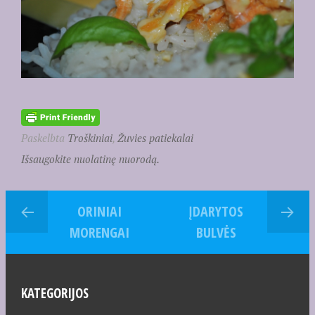
Paskelbta
Troškiniai
,
Žuvies patiekalai
Išsaugokite nuolatinę nuorodą.
ORINIAI
ĮDARYTOS
MORENGAI
BULVĖS
KATEGORIJOS