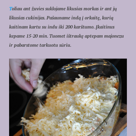
T
oliau ant žuvies suklojame likusias morkas ir ant jų
likusias cukinijas. Pašauname indą į orkaitę, kurią
kaitinam kartu su indu iki 200 karštumo. Įkaitinus
kepame 15-20 min. Tuomet ištraukę aptepam majonezu
ir pabarstome tarkuotu sūriu.