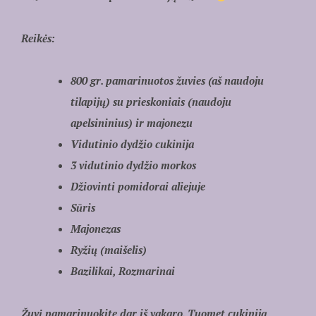
Reikės:
800 gr. pamarinuotos žuvies (aš naudoju
tilapijų) su prieskoniais (naudoju
apelsininius) ir majonezu
Vidutinio dydžio cukinija
3 vidutinio dydžio morkos
Džiovinti pomidorai aliejuje
Sūris
Majonezas
Ryžių (maišelis)
Bazilikai, Rozmarinai
Žuvį pamarinuokite dar iš vakaro. Tuomet cukiniją