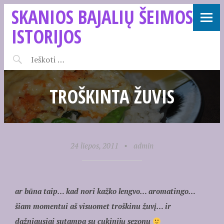
SKANIOS BAJALIŲ ŠEIMOS
ISTORIJOS
TROŠKINTA ŽUVIS
24 liepos, 2011
•
admin
ar būna taip… kad nori kažko lengvo… aromatingo…
šiam momentui aš visuomet troškinu žuvį… ir
dažniausiai sutampa su cukinijų sezonu