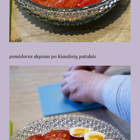
pomidorus slepiam po kiaušinių patalais