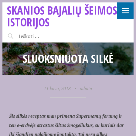
SKANIOS BAJALIŲ ŠEIMOS
ISTORIJOS
SLUOKSNIUOTA SILKĖ
11 kovo, 2018
•
admin
Šis silkės receptas man primena Supermamų forumą ir
ten e-erdvėje atrastus šiltus žmogeliukus, su kuriais dar
iki šiandien palaikome kontaktą. Tai nėra silkės