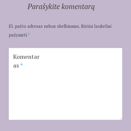
Parašykite komentarą
El. pašto adresas nebus skelbiamas.
Būtini laukeliai
pažymėti
*
Komentar
as
*