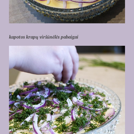
kapotos krapų viršūnėlės pabaigai