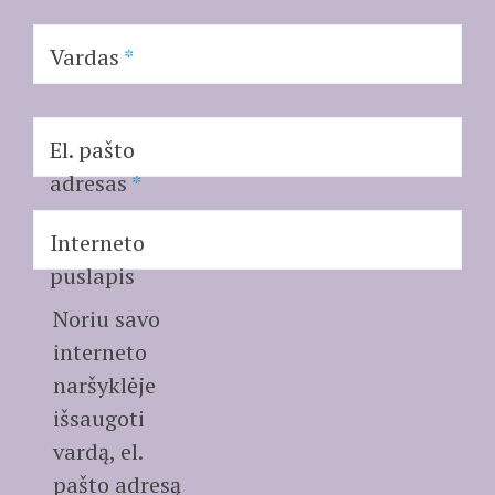
Vardas
*
El. pašto
adresas
*
Interneto
puslapis
Noriu savo
interneto
naršyklėje
išsaugoti
vardą, el.
pašto adresą