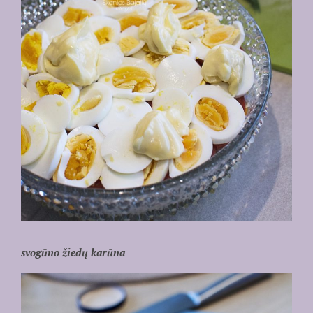
svogūno žiedų karūna