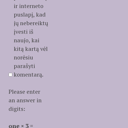
ir interneto
puslapį, kad
jų nebereiktų
įvesti iš
naujo, kai
kitą kartą vėl
norėsiu
parašyti
komentarą.
Please enter
an answer in
digits:
one × 3 =