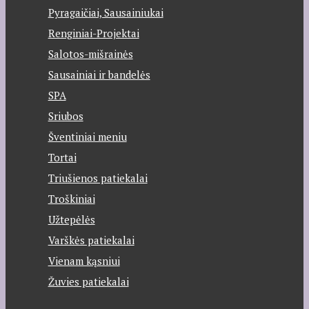
Pyragaičiai, Sausainiukai
Renginiai-Projektai
Salotos-mišrainės
Sausainiai ir bandelės
SPA
Sriubos
Šventiniai meniu
Tortai
Triušienos patiekalai
Troškiniai
Užtepėlės
Varškės patiekalai
Vienam kąsniui
Žuvies patiekalai