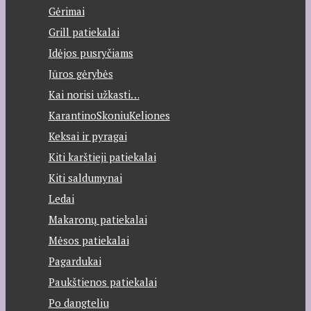
Gėrimai
Grill patiekalai
Idėjos pusryčiams
Jūros gėrybės
Kai norisi užkasti…
KarantinoSkoniuKeliones
Keksai ir pyragai
Kiti karštieji patiekalai
Kiti saldumynai
Ledai
Makaronų patiekalai
Mėsos patiekalai
Pagardukai
Paukštienos patiekalai
Po dangteliu