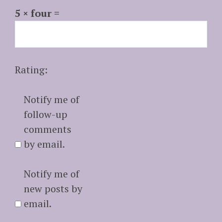
5 × four =
Rating:
Notify me of
follow-up
comments
by email.
Notify me of
new posts by
email.