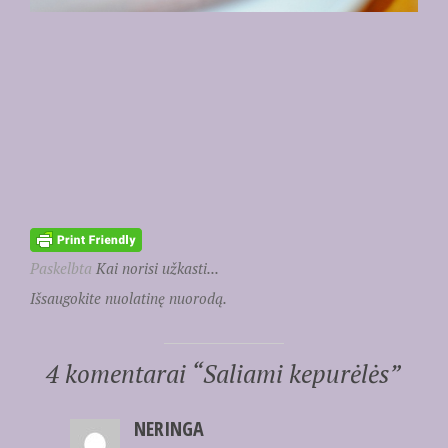
Paskelbta
Kai norisi užkasti...
Išsaugokite nuolatinę nuorodą.
4 komentarai “
Saliami kepurėlės
”
NERINGA