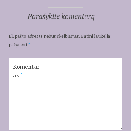
Parašykite komentarą
El. pašto adresas nebus skelbiamas.
Būtini laukeliai
pažymėti
*
Komentar
as
*