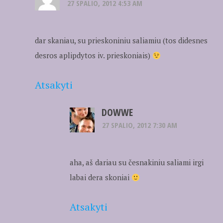
27 SPALIO, 2012 4:53 AM
dar skaniau, su prieskoniniu saliamiu (tos didesnes
desros aplipdytos iv. prieskoniais)
Atsakyti
DOWWE
27 SPALIO, 2012 7:30 AM
aha, aš dariau su česnakiniu saliami irgi
labai dera skoniai
Atsakyti