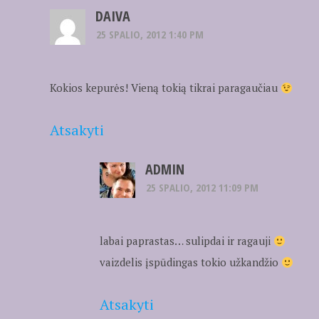
DAIVA
25 SPALIO, 2012 1:40 PM
Kokios kepurės! Vieną tokią tikrai paragaučiau
Atsakyti
ADMIN
25 SPALIO, 2012 11:09 PM
labai paprastas… sulipdai ir ragauji
vaizdelis įspūdingas tokio užkandžio
Atsakyti