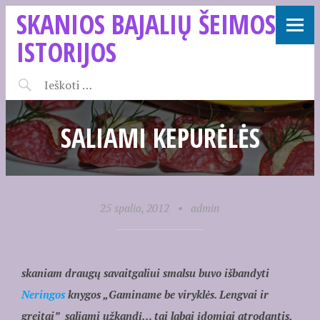
SKANIOS BAJALIŲ ŠEIMOS
ISTORIJOS
SALIAMI KEPURĖLĖS
25 spalio, 2012
•
admin
skaniam draugų savaitgaliui smalsu buvo išbandyti
Neringos
knygos „Gaminame be viryklės. Lengvai ir
greitai” saliami užkandį… tai labai įdomiai atrodantis,