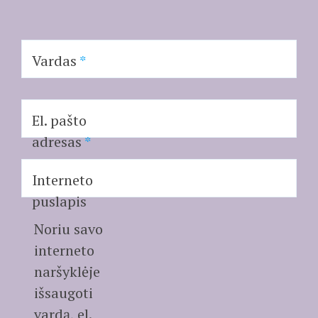
Vardas
*
El. pašto
adresas
*
Interneto
puslapis
Noriu savo
interneto
naršyklėje
išsaugoti
vardą, el.