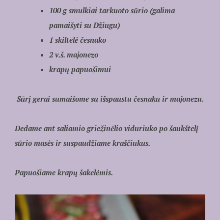
100 g smulkiai tarkuoto sūrio (galima
pamaišyti su Džiugu)
1 skiltelė česnako
2 v.š. majonezo
krapų papuošimui
Sūrį gerai sumaišome su išspaustu česnaku ir majonezu.
Dedame ant saliamio griežinėlio viduriuko po šaukštelį
sūrio masės ir suspaudžiame kraščiukus.
Papuošiame krapų šakelėmis.