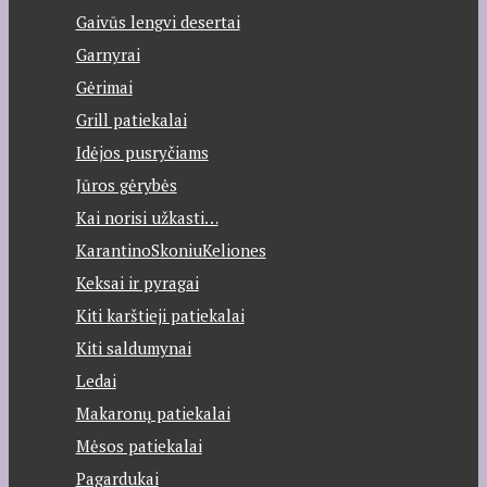
Gaivūs lengvi desertai
Garnyrai
Gėrimai
Grill patiekalai
Idėjos pusryčiams
Jūros gėrybės
Kai norisi užkasti…
KarantinoSkoniuKeliones
Keksai ir pyragai
Kiti karštieji patiekalai
Kiti saldumynai
Ledai
Makaronų patiekalai
Mėsos patiekalai
Pagardukai