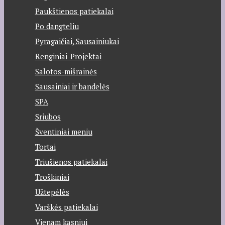
Paukštienos patiekalai
Po dangteliu
Pyragaičiai, Sausainiukai
Renginiai-Projektai
Salotos-mišrainės
Sausainiai ir bandelės
SPA
Sriubos
Šventiniai meniu
Tortai
Triušienos patiekalai
Troškiniai
Užtepėlės
Varškės patiekalai
Vienam kąsniui