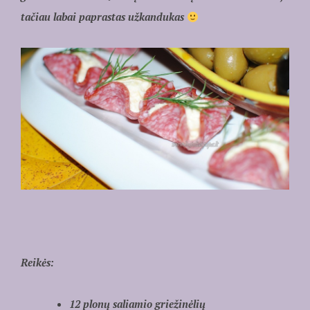
tačiau labai paprastas užkandukas
Reikės:
12 plonų saliamio griežinėlių