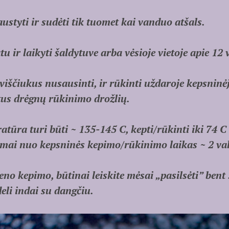
styti ir sudėti tik tuomet kai vanduo atšals.
u ir laikyti šaldytuve arba vėsioje vietoje apie 12 v
iščiukus nusausinti, ir rūkinti uždaroje kepsninėj
tus drėgnų rūkinimo drožlių.
tūra turi būti ~ 135-145 C, kepti/rūkinti iki 74 C 
mai nuo kepsninės kepimo/rūkinimo laikas ~ 2 va
ieno kepimo, būtinai leiskite mėsai „pasilsėti” ben
eli indai su dangčiu.