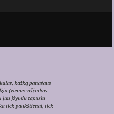
iekalas, kažką panašaus
žio (vienas viščiukas
u jau įžymiu tapusiu
a tiek paukštienai, tiek