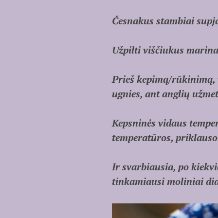
Česnakus stambiai supjau
Užpilti viščiukus marinat
Prieš kepimą/rūkinimą, v
ugnies, ant anglių užme
Kepsninės vidaus tempera
temperatūros, priklauso
Ir svarbiausia, po kiekv
tinkamiausi moliniai did