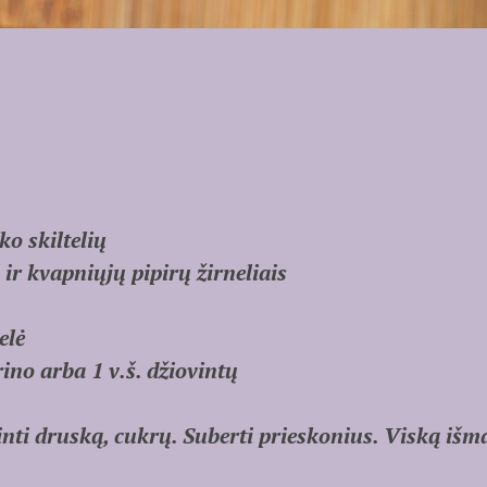
ko skiltelių
 ir kvapniųjų pipirų žirneliais
elė
ino arba 1 v.š. džiovintų
inti druską, cukrų. Suberti prieskonius. Viską išmai