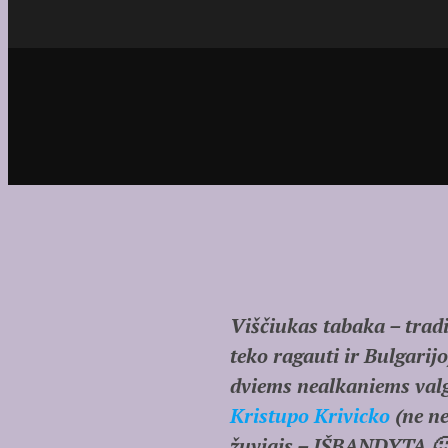
Viščiukas tabaka – tradi
teko ragauti ir Bulgarij
dviems nealkaniems valgy
Kristupo Krivicko
(ne ne
žuviais – IŠBANDYTA 