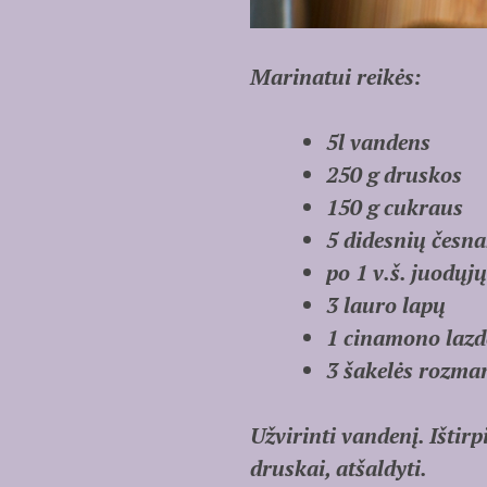
Marinatui reikės:
5l vandens
250 g druskos
150 g cukraus
5 didesnių česna
po 1 v.š. juodųjų
3 lauro lapų
1 cinamono lazd
3 šakelės rozmar
Užvirinti vandenį. Ištirp
druskai, atšaldyti.