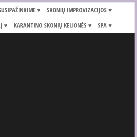
SUSIPAŽINKIME ♥
SKONIŲ IMPROVIZACIJOS ♥
Į ♥
KARANTINO SKONIŲ KELIONĖS ♥
SPA ♥