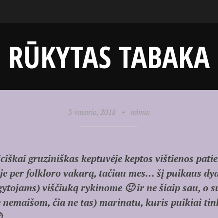
RŪKYTAS TABAKA
3 vasario, 2018
•
admin
ciškai gruziniškas keptuvėje keptos vištienos pat
oje per folkloro vakarą, tačiau mes… šį puikaus dyd
tojams) viščiuką rykinome 🙂 ir ne šiaip sau, o s
 nemaišom, čia ne tas) marinatu, kuris puikiai tink
