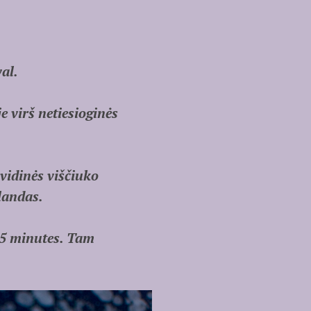
al.
e virš netiesioginės
vidinės viščiuko
landas.
t 5 minutes. Tam