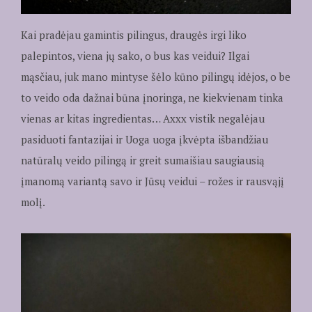
Kai pradėjau gamintis pilingus, draugės irgi liko
palepintos, viena jų sako, o bus kas veidui? Ilgai
mąsčiau, juk mano mintyse šėlo kūno pilingų idėjos, o be
to veido oda dažnai būna įnoringa, ne kiekvienam tinka
vienas ar kitas ingredientas… Axxx vistik negalėjau
pasiduoti fantazijai ir Uoga uoga įkvėpta išbandžiau
natūralų veido pilingą ir greit sumaišiau saugiausią
įmanomą variantą savo ir Jūsų veidui – rožes ir rausvąjį
molį.