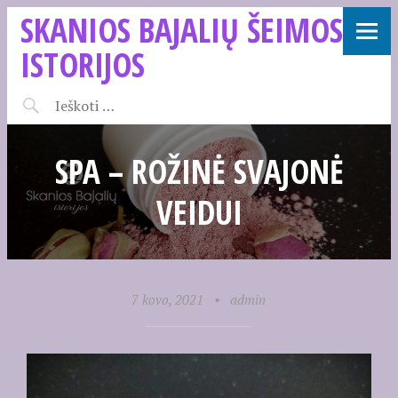
SKANIOS BAJALIŲ ŠEIMOS
ISTORIJOS
SPA – ROŽINĖ SVAJONĖ
VEIDUI
7 kovo, 2021
•
admin