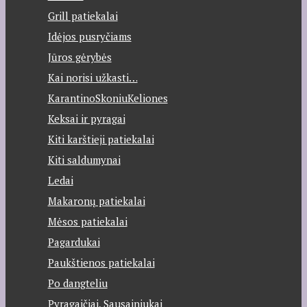
Grill patiekalai
Idėjos pusryčiams
Jūros gėrybės
Kai norisi užkasti…
KarantinoSkoniuKeliones
Keksai ir pyragai
Kiti karštieji patiekalai
Kiti saldumynai
Ledai
Makaronų patiekalai
Mėsos patiekalai
Pagardukai
Paukštienos patiekalai
Po dangteliu
Pyragaičiai, Sausainiukai