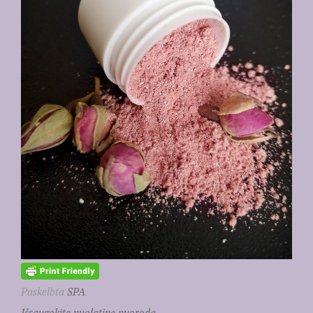
Paskelbta
SPA
Išsaugokite nuolatinę nuorodą.