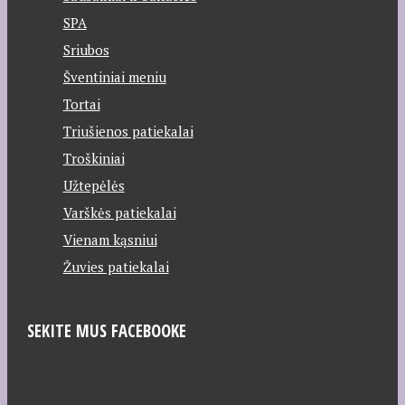
SPA
Sriubos
Šventiniai meniu
Tortai
Triušienos patiekalai
Troškiniai
Užtepėlės
Varškės patiekalai
Vienam kąsniui
Žuvies patiekalai
SEKITE MUS FACEBOOKE