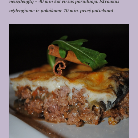
neuždengtą ~ 40 min kol viršus paruduoja. Ištraukus
uždengiame ir palaikome 10 min. prieš patiekiant.