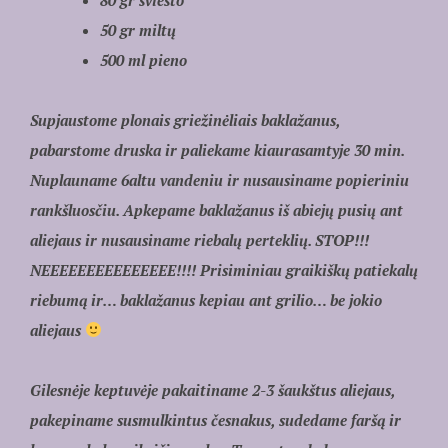
50 gr miltų
500 ml pieno
Supjaustome plonais griežinėliais baklažanus,
pabarstome druska ir paliekame kiaurasamtyje 30 min.
Nuplauname 6altu vandeniu ir nusausiname popieriniu
rankšluosčiu. Apkepame baklažanus iš abiejų pusių ant
aliejaus ir nusausiname riebalų perteklių. STOP!!!
NEEEEEEEEEEEEEEE!!!! Prisiminiau graikiškų patiekalų
riebumą ir… baklažanus kepiau ant grilio… be jokio
aliejaus
Gilesnėje keptuvėje pakaitiname 2-3 šaukštus aliejaus,
pakepiname susmulkintus česnakus, sudedame faršą ir