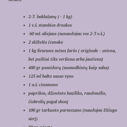
2-3 baklažanų (~ 1 kg)
1 v.š. stambios druskos
60 ml. aliejaus (sunaudojau vos 2-3 v.š.)
2 skiltelės česnako
1 kg liesesnes mėsos faršo ( originale – aviena,
bet puikiai tiks veršiena arba jautiena)
400 gr pomidorų (susmulkintų kaip salsa)
125 ml balto sauso vyno
1 a.š. cinamono
paprikos, džiovinto baziliko, raudonėlio,
čiobrelių pagal skonį
100 gr tarkuoto parmezano (naudojau Džiugo
sūrį)
80 gr sviesto