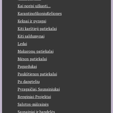
Kai norisi užkasti…
KarantinoSkoniuKeliones
Keksai ir pyragai
Kiti karštieji patiekalai
Kiti saldumynai
Ledai
Makaronų patiekalai
Mėsos patiekalai
Pagardukai
Paukštienos patiekalai
Po dangteliu
Pyragaičiai, Sausainiukai
Renginiai-Projektai
Salotos-mišrainės
Sausainiai ir bandelės