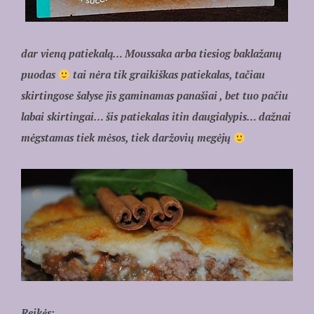
dar vieną patiekalą… Moussaka arba tiesiog baklažanų
puodas
tai nėra tik graikiškas patiekalas, tačiau
skirtingose šalyse jis gaminamas panašiai , bet tuo pačiu
labai skirtingai… šis patiekalas itin daugialypis… dažnai
mėgstamas tiek mėsos, tiek daržovių megėjų
Reikės: