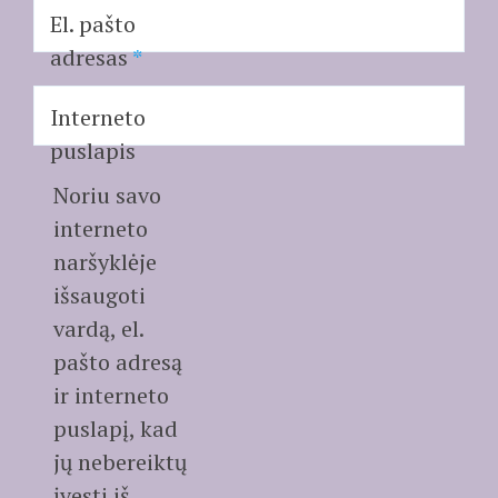
El. pašto
adresas
*
Interneto
puslapis
Noriu savo
interneto
naršyklėje
išsaugoti
vardą, el.
pašto adresą
ir interneto
puslapį, kad
jų nebereiktų
įvesti iš