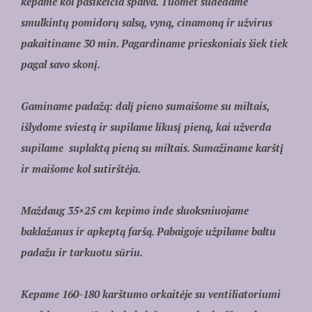
kepame kol pasikeičia spalva. Tuomet sudedame
smulkintų pomidorų salsą, vyną, cinamoną ir užvirus
pakaitiname 30 min. Pagardiname prieskoniais šiek tiek
pagal savo skonį.
Gaminame padažą: dalį pieno sumaišome su miltais,
išlydome sviestą ir supilame likusį pieną, kai užverda
supilame suplaktą pieną su miltais. Sumažiname karštį
ir maišome kol sutirštėja.
Maždaug 35×25 cm kepimo inde sluoksniuojame
baklažanus ir apkeptą faršą. Pabaigoje užpilame baltu
padažu ir tarkuotu sūriu.
Kepame 160-180 karštumo orkaitėje su ventiliatoriumi