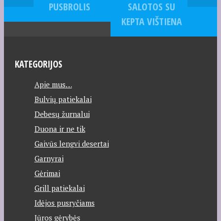
PUSBROLIS
SALOTOS SU
KEPTA VIŠTIENA
KATEGORIJOS
Apie mus…
Bulvių patiekalai
Debesų žurnalui
Duona ir ne tik
Gaivūs lengvi desertai
Garnyrai
Gėrimai
Grill patiekalai
Idėjos pusryčiams
Jūros gėrybės