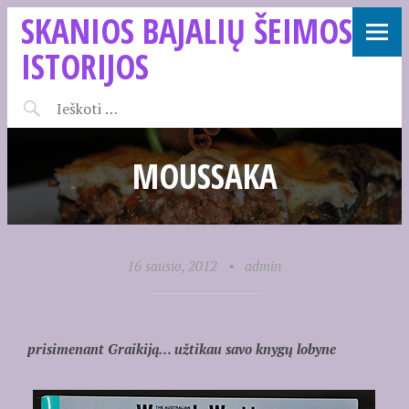
SKANIOS BAJALIŲ ŠEIMOS
ISTORIJOS
MOUSSAKA
16 sausio, 2012
•
admin
prisimenant Graikiją… užtikau savo knygų lobyne