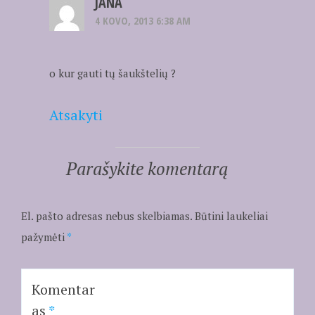
JANA
4 KOVO, 2013 6:38 AM
o kur gauti tų šaukštelių ?
Atsakyti
Parašykite komentarą
El. pašto adresas nebus skelbiamas.
Būtini laukeliai
pažymėti
*
Komentar
as
*