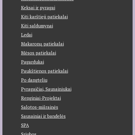
Keksai ir pyragai
Kiti karštieji patiekalai
Kiti saldumynai
Ledai
Makaronų patiekalai
Mėsos patiekalai
Pagardukai
Paukštienos patiekalai
Po dangteliu
Pyragaičiai, Sausainiukai
Renginiai-Projektai
Salotos-mišrainės
Sausainiai ir bandelės
SPA
Sriubos