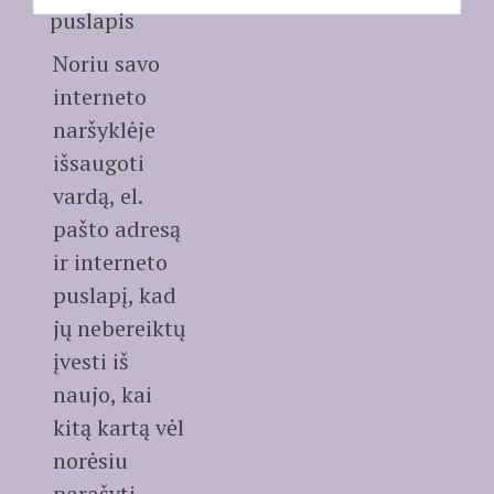
puslapis
Noriu savo
interneto
naršyklėje
išsaugoti
vardą, el.
pašto adresą
ir interneto
puslapį, kad
jų nebereiktų
įvesti iš
naujo, kai
kitą kartą vėl
norėsiu
parašyti