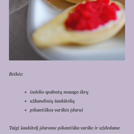
Reikės:
indelio spalvotų masago ikrų
užkandinių šaukštelių
pikantiškos varškės įdarui
Taigi šaukštelį įdarome pikantiška varške ir uždedame