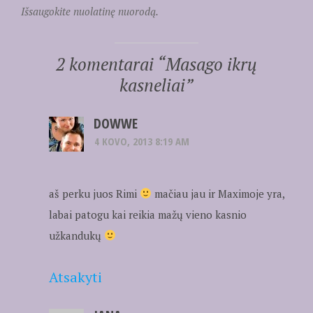
Išsaugokite nuolatinę nuorodą.
2 komentarai “
Masago ikrų
kasneliai
”
DOWWE
4 KOVO, 2013 8:19 AM
aš perku juos Rimi
mačiau jau ir Maximoje yra,
labai patogu kai reikia mažų vieno kasnio
užkandukų
Atsakyti