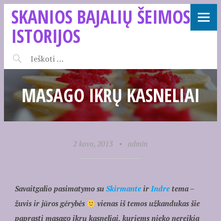
SKANIOS BAJALIŲ ŠEIMOS
ISTORIJOS
MASAGO IKRŲ KASNELIAI
2 kovo, 2013
•
admin
Savaitgalio pasimatymo su
Skirmante
ir
Indre
tema –
žuvis ir jūros gėrybės
vienas iš temos užkandukas šie
paprasti masago ikrų kasneliai, kuriems nieko nereikia