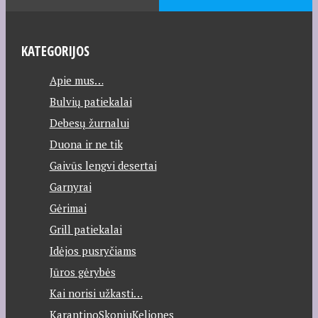
KATEGORIJOS
Apie mus…
Bulvių patiekalai
Debesų žurnalui
Duona ir ne tik
Gaivūs lengvi desertai
Garnyrai
Gėrimai
Grill patiekalai
Idėjos pusryčiams
Jūros gėrybės
Kai norisi užkasti…
KarantinoSkoniuKeliones