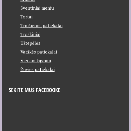
Šventiniai meniu
Tortai
Triušienos patiekalai
Troškiniai
Užtepėlės
Varškės patiekalai
Vienam kąsniui
Žuvies patiekalai
SEKITE MUS FACEBOOKE