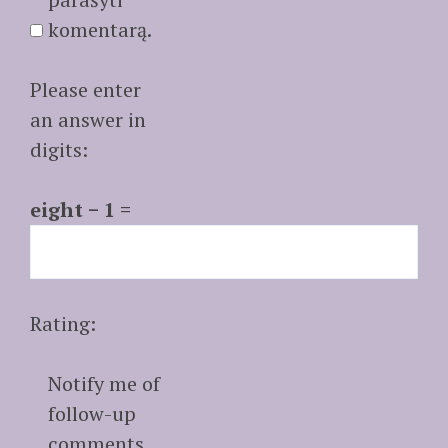
komentarą.
Please enter
an answer in
digits:
eight − 1 =
Rating:
Notify me of
follow-up
comments