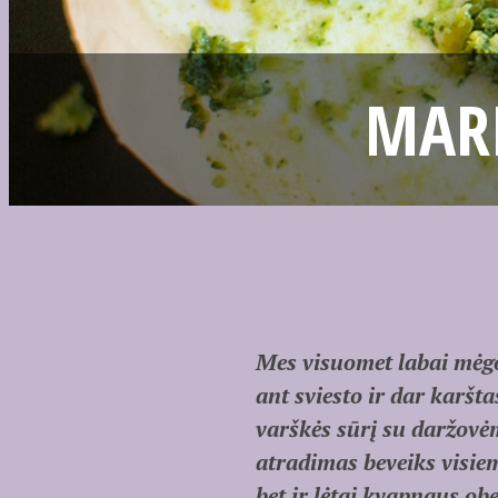
MARI
Mes visuomet labai mėgo
ant sviesto ir dar karš
varškės sūrį su daržovėm
atradimas beveiks visie
bet ir lėtai kvapnaus o