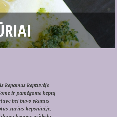
ŪRIAI
ris kepamas keptuvėje
adome ir pamėgome keptą
rtuve bei buvo skanus
tus sūrius kepsninėje,
… dūmo kvapas prideda