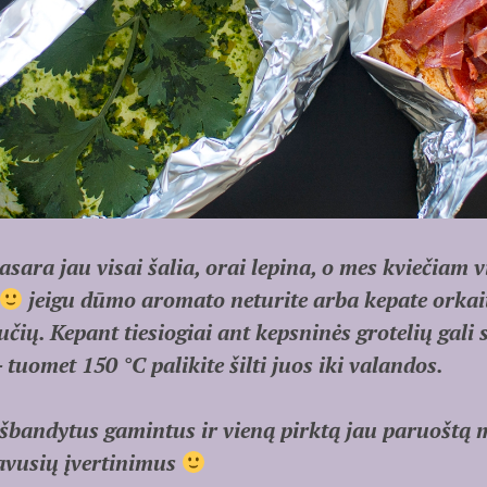
ara jau visai šalia, orai lepina, o mes kviečiam vi
jeigu dūmo aromato neturite arba kepate orkai
ių. Kepant tiesiogiai ant kepsninės grotelių gali s
– tuomet 150 °C palikite šilti juos iki valandos.
andytus gamintus ir vieną pirktą jau paruoštą m
avusių įvertinimus