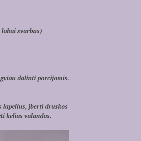
 labai svarbus)
ngviau dalinti porcijomis.
 lapelius, įberti druskos
ėti kelias valandas.