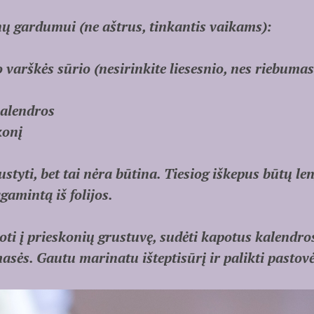
ų gardumui (ne aštrus, tinkantis vaikams):
 varškės sūrio (nesirinkite liesesnio, nes riebumas
kalendros
konį
ustyti, bet tai nėra būtina. Tiesiog iškepus būtų le
agamintą iš folijos.
oti į prieskonių grustuvę, sudėti kapotus kalendros
 masės. Gautu marinatu išteptisūrį ir palikti pastov