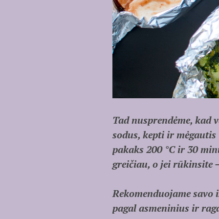
Tad nusprendėme, kad vas
sodus, kepti ir mėgautis
pakaks 200 °C ir 30 minuč
greičiau, o jei rūkinsite 
Rekomenduojame savo išb
pagal asmeninius ir rag