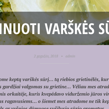
NUOTI VARŠKĖS S
2 gegužės, 2018
•
admin
me keptą varškės sūrį… tą riebios grietinėlės, ku
tas gardžiai valgomas su grietine… Vėliau mes atr
is orkaitėje, kuris kvepėdavo viduržemio jūros vi
ms ragavusiems… o šiemet mes atradome ne tik kep
bels ar vyšnios dūmuose sušilusio sūrio aromatus