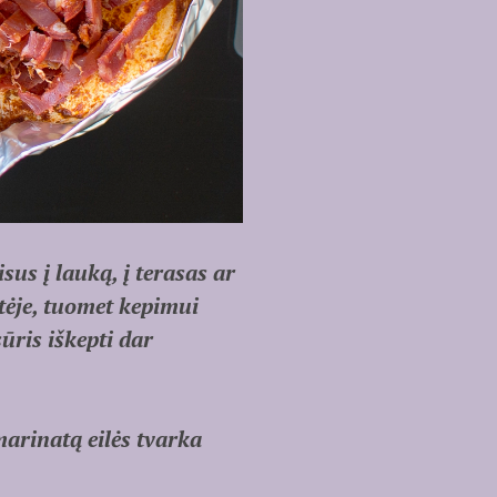
sus į lauką, į terasas ar
tėje, tuomet kepimui
ūris iškepti dar
arinatą eilės tvarka