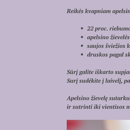
Reikės kvapniam apelsin
22 proc. riebumo
apelsino žievelės
saujos šviežios 
druskos pagal s
Sūrį galite iškarto supja
Surį sudėkite į laivelį, p
Apelsino žievelę sutarku
ir sutrinti iki vientisos