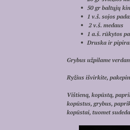
50 gr baltųjų ki
1 v.š. sojos pad
2 v.š. medaus
1 a.š. rūkytos p
Druska ir pipira
Grybus užpilame verdan
Ryžius išvirkite, pakepin
Vištieną, kopūstą, papr
kopūstus, grybus, papri
kopūstai, tuomet sudeda