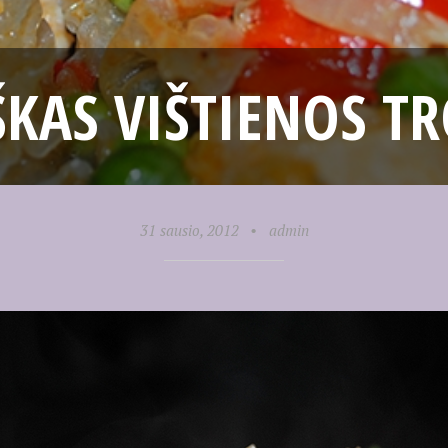
ŠKAS VIŠTIENOS T
31 sausio, 2012
•
admin