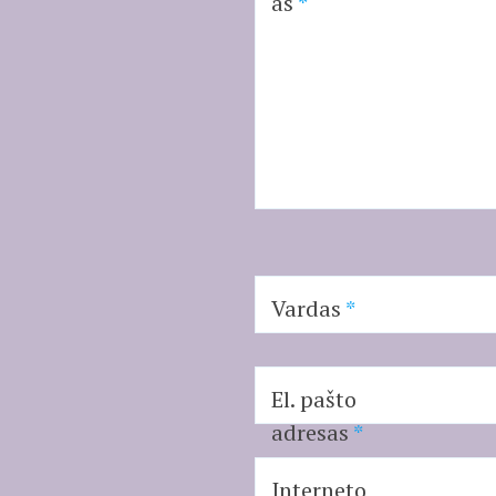
as
*
Vardas
*
El. pašto
adresas
*
Interneto