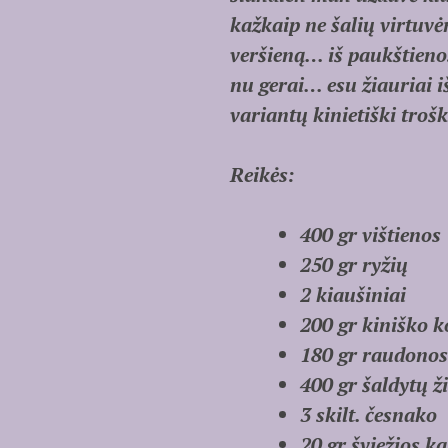
kažkaip ne šalių virtuv
veršieną… iš paukštieno
nu gerai… esu žiauriai i
variantų kinietiški trošk
Reikės:
400 gr vištienos
250 gr ryžių
2 kiaušiniai
200 gr kiniško 
180 gr raudonos
400 gr šaldytų ž
3 skilt. česnako
20 gr šviežios k