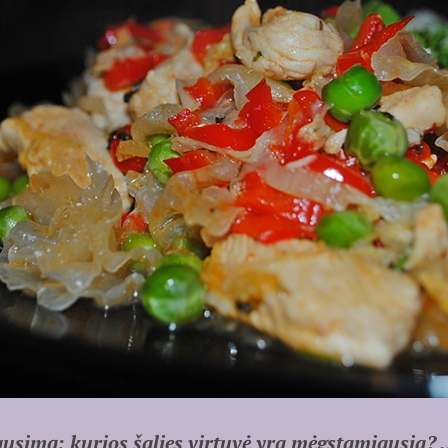
ausimą: kurios šalies virtuvė yra mėgstamiausia