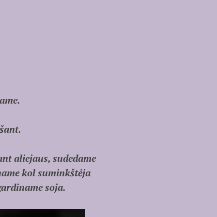
name.
išant.
ant aliejaus, sudedame
iname kol suminkštėja
gardiname soja.