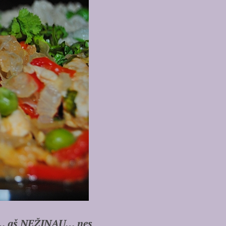
? … aš NEŽINAU… nes