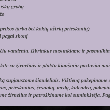
niškų grybų
ažo
aprikos (arba bet kokių aštrių prieskonių)
i pagal skonį
čiu vandeniu. Išbrinkus nusunkiame ir pasmulki
kite su žirneliais ir plaktu kiaušiniu pastoviai ma
iką supjaustome šiaudeliais. Vištieną pakepiname 
kas, prieskonius, česnaką, medų, kalendrą, pakep
me žirnelius ir patroškiname kol suminkštėja. Pa