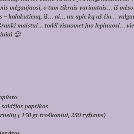
ėmis mėgaujuosi, o tam tikrais variantais… iš mės
s – kalakutieną, iš… ai… nu apie ką aš čia… valgau
šranki maistui… todėl visuomet juo lepinuosi… vie
iniai 🙂
kopūsto
 saldžios paprikos
irnelių (
150 gr troškoniui, 250 ryžiams)
alendros