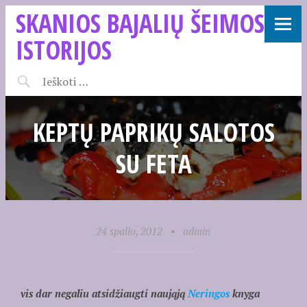
SKANIOS BAJALIŲ ŠEIMOS
ISTORIJOS
KEPTŲ PAPRIKŲ SALOTOS
SU FETA
24 spalio, 2012
•
admin
vis dar negaliu atsidžiaugti naująją
Neringos
knyga