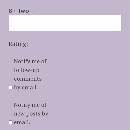
8 + two =
Rating:
Notify me of
follow-up
comments
by email.
Notify me of
new posts by
email.