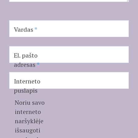
Vardas
*
El. pašto
adresas
*
Interneto
puslapis
Noriu savo
interneto
naršyklėje
išsaugoti