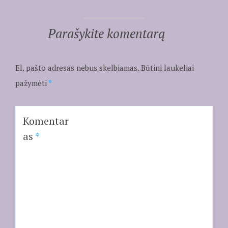
Parašykite komentarą
El. pašto adresas nebus skelbiamas.
Būtini laukeliai
pažymėti
*
Komentar
as
*