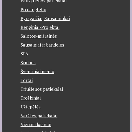
Paukštienos patiekalai
Po dangteliu
Pyragaičiai, Sausainiukai
Renginiai-Projektai
Salotos-mišrainės
Sausainiai ir bandelės
SPA
Sriubos
Šventiniai meniu
Tortai
Triušienos patiekalai
Troškiniai
Užtepėlės
Varškės patiekalai
Vienam kąsniui