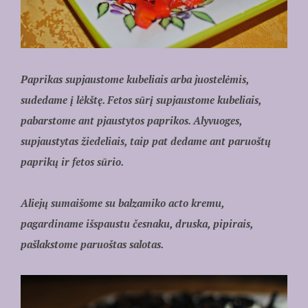
Paprikas supjaustome kubeliais arba juostelėmis,
sudedame į lėkštę. Fetos sūrį supjaustome kubeliais,
pabarstome ant pjaustytos paprikos. Alyvuoges,
supjaustytas žiedeliais, taip pat dedame ant paruoštų
paprikų ir fetos sūrio.
Aliejų sumaišome su balzamiko acto kremu,
pagardiname išspaustu česnaku, druska, pipirais,
pašlakstome paruoštas salotas.