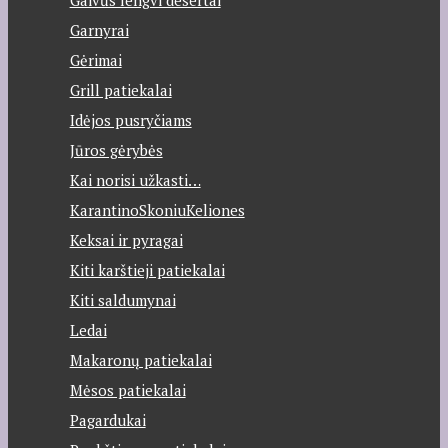
Garnyrai
Gėrimai
Grill patiekalai
Idėjos pusryčiams
Jūros gėrybės
Kai norisi užkasti…
KarantinoSkoniuKeliones
Keksai ir pyragai
Kiti karštieji patiekalai
Kiti saldumynai
Ledai
Makaronų patiekalai
Mėsos patiekalai
Pagardukai