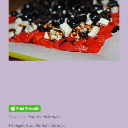
Paskelbta
Salotos-mišrainės
Išsaugokite nuolatinę nuorodą.