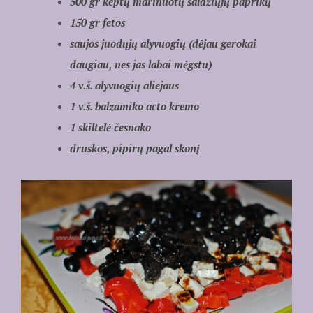
500 gr keptų marinuotų saldžiųjų paprikų
150 gr fetos
saujos juodųjų alyvuogių (dėjau gerokai
daugiau, nes jas labai mėgstu)
4 v.š. alyvuogių aliejaus
1 v.š. balzamiko acto kremo
1 skiltelė česnako
druskos, pipirų pagal skonį