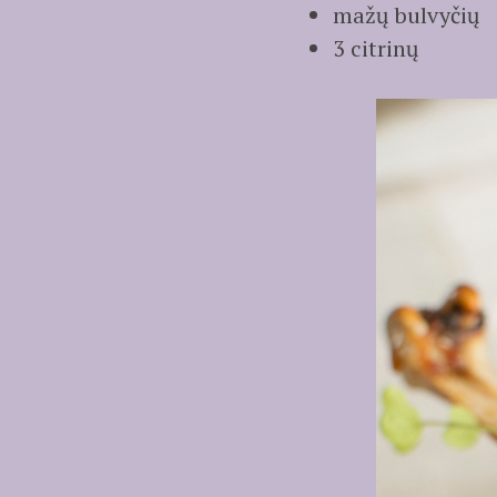
mažų bulvyčių
3 citrinų