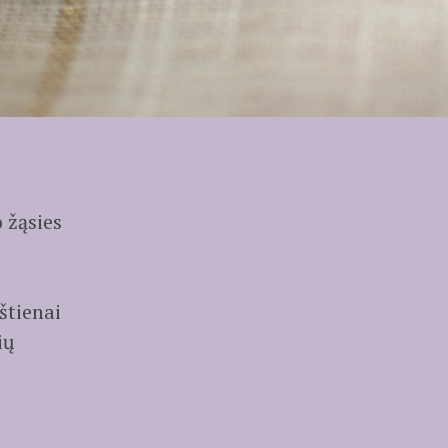
 žąsies
štienai
ių