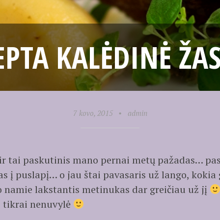
EPTA KALĖDINĖ ŽAS
7 kovo, 2015
•
admin
 ir tai paskutinis mano pernai metų pažadas… pa
as į puslapį… o jau štai pavasaris už lango, koki
o namie lakstantis metinukas dar greičiau už jį
s tikrai nenuvylė