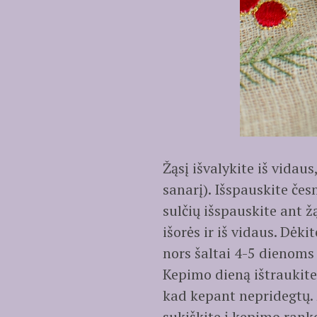
Žąsį išvalykite iš vidau
sanarį). Išspauskite čes
sulčių išspauskite ant žą
išorės ir iš vidaus. Dėk
nors šaltai 4-5 dienoms 
Kepimo dieną ištraukite
kad kepant nepridegtų. Ž
sukiškite į kepimo ranko