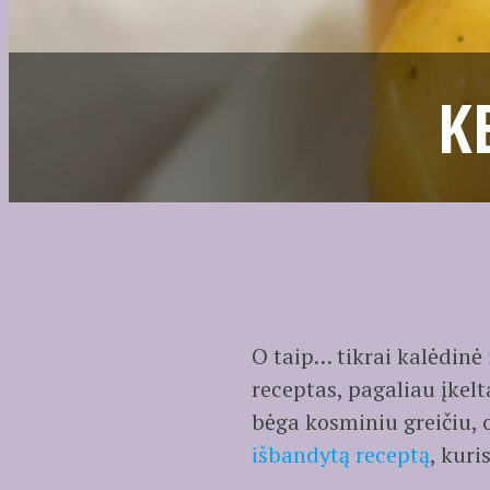
K
O taip… tikrai kalėdinė
receptas, pagaliau įkelt
bėga kosminiu greičiu, 
išbandytą receptą
, kuri