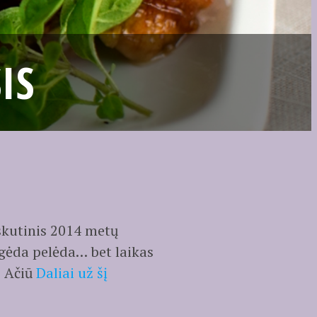
IS
skutinis 2014 metų
a gėda pelėda… bet laikas
Ačiū
Daliai už šį