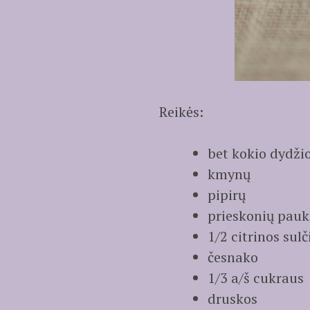
Reikės:
bet kokio dydžio
kmynų
pipirų
prieskonių pauk
1/2 citrinos sulč
česnako
1/3 a/š cukraus
druskos