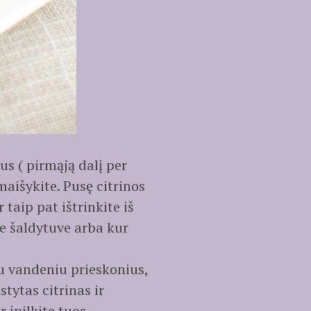
us ( pirmąją dalį per
maišykite. Pusę citrinos
 taip pat ištrinkite iš
te šaldytuve arba kur
iu vandeniu prieskonius,
tytas citrinas ir
r įpilkite tuos