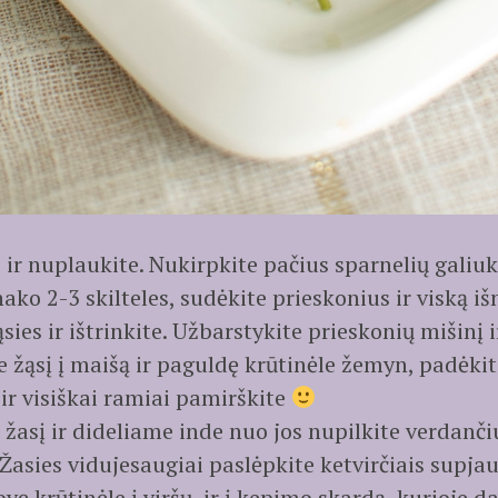
s, ir nuplaukite. Nukirpkite pačius sparnelių galiuk
nako 2-3 skilteles, sudėkite prieskonius ir viską iš
sies ir ištrinkite. Užbarstykite prieskonių mišinį ir
ite žąsį į maišą ir paguldę krūtinėle žemyn, padėki
ir visiškai ramiai pamirškite
 žasį ir dideliame inde nuo jos nupilkite verdanč
asies vidujesaugiai paslėpkite ketvirčiais supjaus
vę krūtinėle į viršų ir į kepimo skardą, kurioje da