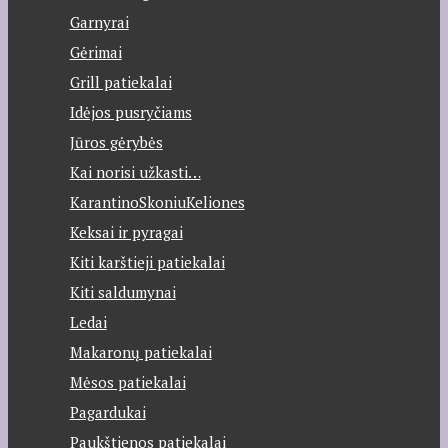
Garnyrai
Gėrimai
Grill patiekalai
Idėjos pusryčiams
Jūros gėrybės
Kai norisi užkasti…
KarantinoSkoniuKeliones
Keksai ir pyragai
Kiti karštieji patiekalai
Kiti saldumynai
Ledai
Makaronų patiekalai
Mėsos patiekalai
Pagardukai
Paukštienos patiekalai