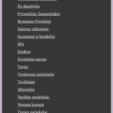
Po dangteliu
Pyragaičiai, Sausainiukai
Renginiai-Projektai
Salotos-mišrainės
Sausainiai ir bandelės
SPA
Sriubos
Šventiniai meniu
Tortai
Triušienos patiekalai
Troškiniai
Užtepėlės
Varškės patiekalai
Vienam kąsniui
Žuvies patiekalai