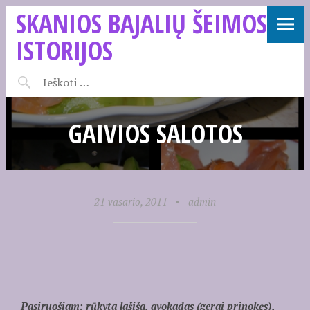
SKANIOS BAJALIŲ ŠEIMOS
ISTORIJOS
GAIVIOS SALOTOS
21 vasario, 2011
•
admin
Pasiruošiam: rūkyta lašiša, avokadas (gerai prinokęs),