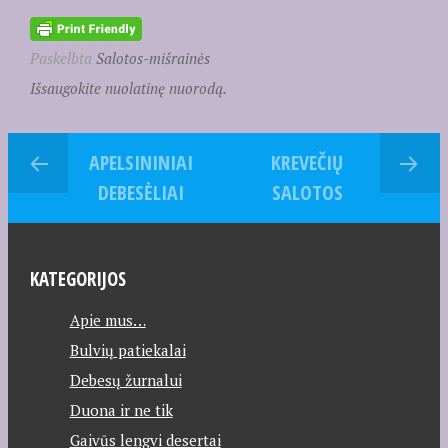
Paskelbta
Salotos-mišrainės
Išsaugokite nuolatinę nuorodą.
APELSININIAI
KREVEČIŲ
DEBESĖLIAI
SALOTOS
KATEGORIJOS
Apie mus…
Bulvių patiekalai
Debesų žurnalui
Duona ir ne tik
Gaivūs lengvi desertai