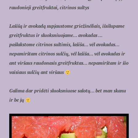
raudonieji greitfruktai, citrinos sultys
Lašišą ir avokadą supjaustome griežinėliais, išsilupame
greitfruktus ir sluoksniuojame… avokadas …
pašlakstome citrinos sultimis, lašiša… vėl avokadas…
nepamirštam citrinos sulčių, vėl lašiša… vėl avokadas ir
ant viršaus raudonasis greitfruktas… nepamirštam ir šio
vaisiaus sulčių ant viršaus
Galima dar pridėti sluoksniuose salotų… bet man skanu
ir be jų