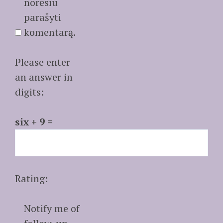
norėsiu
parašyti
komentarą.
Please enter
an answer in
digits:
six + 9 =
Rating:
Notify me of