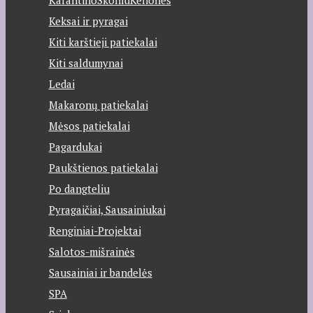
Keksai ir pyragai
Kiti karštieji patiekalai
Kiti saldumynai
Ledai
Makaronų patiekalai
Mėsos patiekalai
Pagardukai
Paukštienos patiekalai
Po dangteliu
Pyragaičiai, Sausainiukai
Renginiai-Projektai
Salotos-mišrainės
Sausainiai ir bandelės
SPA