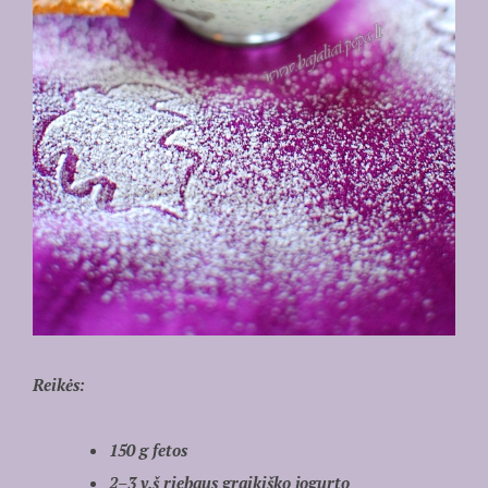
Reikės:
150 g fetos
2–3 v.š riebaus graikiško jogurto