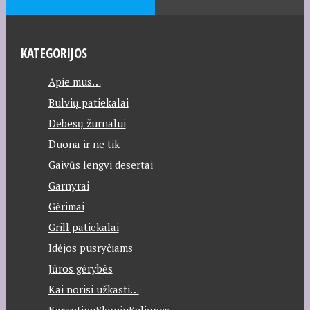
KATEGORIJOS
Apie mus…
Bulvių patiekalai
Debesų žurnalui
Duona ir ne tik
Gaivūs lengvi desertai
Garnyrai
Gėrimai
Grill patiekalai
Idėjos pusryčiams
Jūros gėrybės
Kai norisi užkasti…
KarantinoSkoniuKeliones