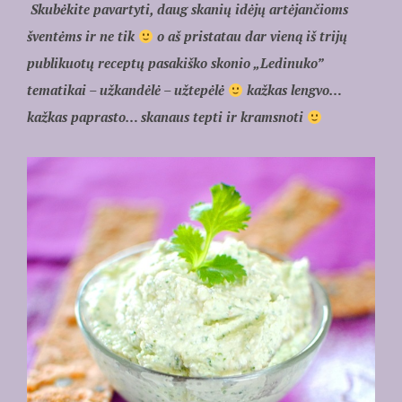
Skubėkite pavartyti, daug skanių idėjų artėjančioms
šventėms ir ne tik
o aš pristatau dar vieną iš trijų
publikuotų receptų pasakiško skonio „Ledinuko”
tematikai – užkandėlė – užtepėlė
kažkas lengvo…
kažkas paprasto… skanaus tepti ir kramsnoti