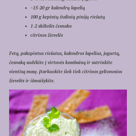
~15-20 gr kalendrų lapelių
100 g kepintų italinių pinijų riešutų
1-2 skiltelės česnako
citrinos žievelės
Fetą, pakepintus riešutus, kalendros lapelius, jogurtą,
česnaką sudėkite į virtuvės kombainą ir sutrinkite
vientisą masę. Įtarkuokite šiek tiek citrinos geltonosios
žievelės ir išmaišykite.