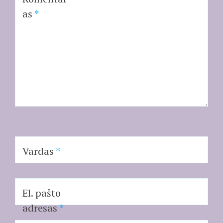
as
*
Vardas
*
El. pašto
adresas
*