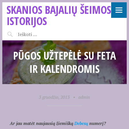
SKANIOS BAJALIŲ ŠEIMOS
ISTORIJOS
PŪGOS UŽTEPĖLĖ SU FETA
IR KALENDROMIS
3 gruodžio, 2013
•
admin
Ar jau matėt naujausią žiemišką
Debesų
numerį?