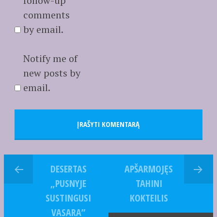
follow-up
comments
by email.
Notify me of
new posts by
email.
DESERTAS
APŠARMOJĘS
„PUSNYJE
TAHINI
SUSTINGUSI
KOKTEILIS
VASARA”