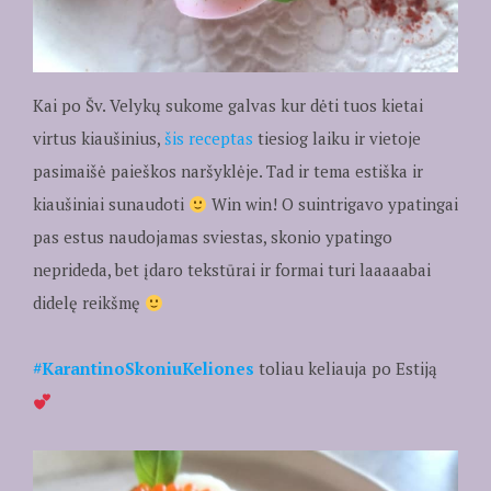
Kai po Šv. Velykų sukome galvas kur dėti tuos kietai
virtus kiaušinius,
šis receptas
tiesiog laiku ir vietoje
pasimaišė paieškos naršyklėje. Tad ir tema estiška ir
kiaušiniai sunaudoti
Win win! O suintrigavo ypatingai
pas estus naudojamas sviestas, skonio ypatingo
neprideda, bet įdaro tekstūrai ir formai turi laaaaabai
didelę reikšmę
#KarantinoSkoniuKeliones
toliau keliauja po Estiją