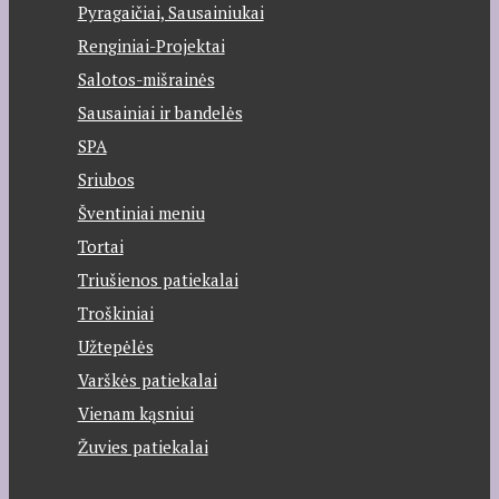
Pyragaičiai, Sausainiukai
Renginiai-Projektai
Salotos-mišrainės
Sausainiai ir bandelės
SPA
Sriubos
Šventiniai meniu
Tortai
Triušienos patiekalai
Troškiniai
Užtepėlės
Varškės patiekalai
Vienam kąsniui
Žuvies patiekalai