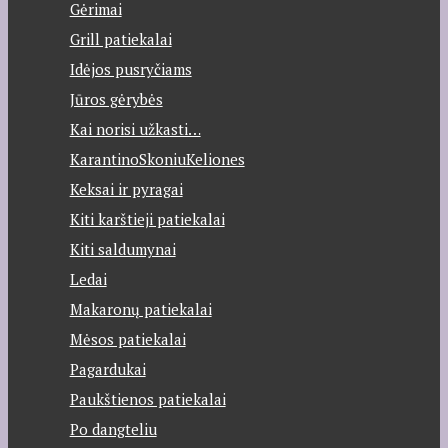
Gėrimai
Grill patiekalai
Idėjos pusryčiams
Jūros gėrybės
Kai norisi užkasti…
KarantinoSkoniuKeliones
Keksai ir pyragai
Kiti karštieji patiekalai
Kiti saldumynai
Ledai
Makaronų patiekalai
Mėsos patiekalai
Pagardukai
Paukštienos patiekalai
Po dangteliu