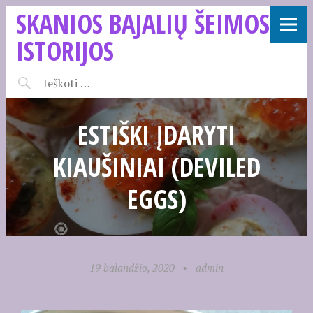
SKANIOS BAJALIŲ ŠEIMOS
ISTORIJOS
ESTIŠKI ĮDARYTI
KIAUŠINIAI (DEVILED
EGGS)
19 balandžio, 2020
•
admin