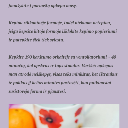
įmaišykite į paruoštą apkepo masę.
Kepiau silikoninėje formoje, todėl niekuom netepiau,
jeigu kepsite kitoje formoje išklokite kepimo popieriumi
ir patepkite šiek tiek sviestu.
Kepkite 190 karštumo orkaitėje su ventoliatoriumi ~ 40
minučių, kol apskrus ir taps standus. Varškės apkepas
man atrodė neiškepęs, visas toks minkštas, bet ištraukus
ir palikus jį kelias minutes pastovėti, kuo puikiausiai
susistovėjo forma ir pjaustėsi.