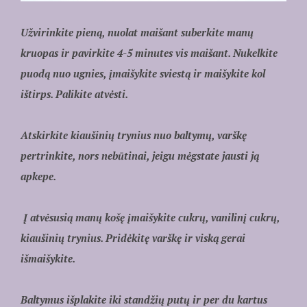
Užvirinkite pieną, nuolat maišant suberkite manų
kruopas ir pavirkite 4-5 minutes vis maišant. Nukelkite
puodą nuo ugnies, įmaišykite sviestą ir maišykite kol
ištirps. Palikite atvėsti.
Atskirkite kiaušinių trynius nuo baltymų, varškę
pertrinkite, nors nebūtinai, jeigu mėgstate jausti ją
apkepe.
Į atvėsusią manų košę įmaišykite cukrų, vanilinį cukrų,
kiaušinių trynius. Pridėkitę varškę ir viską gerai
išmaišykite.
Baltymus išplakite iki standžių putų ir per du kartus