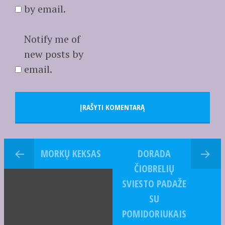
by email.
Notify me of
new posts by
email.
MORKŲ KEKSAS
DORADA
ČIOBRELIŲ
SVIESTO PADAŽE
SU
POMIDORIUKAIS