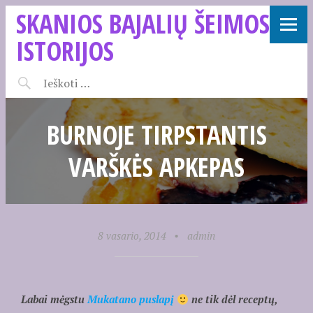
SKANIOS BAJALIŲ ŠEIMOS
ISTORIJOS
BURNOJE TIRPSTANTIS
VARŠKĖS APKEPAS
8 vasario, 2014
•
admin
Labai mėgstu
Mukatano puslapį
ne tik dėl receptų,