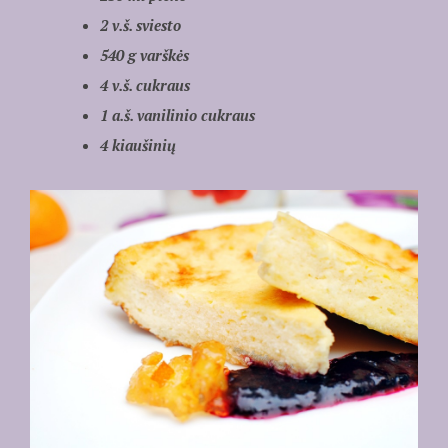
2 v.š. sviesto
540 g varškės
4 v.š. cukraus
1 a.š. vanilinio cukraus
4 kiaušinių