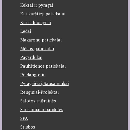
Keksai ir pyragai
Kiti karštieji patiekalai
Kiti saldumynai
Ledai
Makaronų patiekalai
Mėsos patiekalai
Pagardukai
Paukštienos patiekalai
Po dangteliu
Pyragaičiai, Sausainiukai
Renginiai-Projektai
Salotos-mišrainės
Sausainiai ir bandelės
SPA
Sriubos