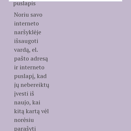
puslapis
Noriu savo
interneto
naršyklėje
išsaugoti
vardą, el.
pašto adresą
ir interneto
puslapį, kad
jų nebereiktų
įvesti iš
naujo, kai
kitą kartą vėl
norėsiu
parašyti