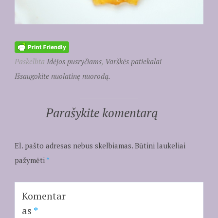
Paskelbta
Idėjos pusryčiams
,
Varškės patiekalai
Išsaugokite nuolatinę nuorodą.
Parašykite komentarą
El. pašto adresas nebus skelbiamas.
Būtini laukeliai
pažymėti
*
Komentar
as
*