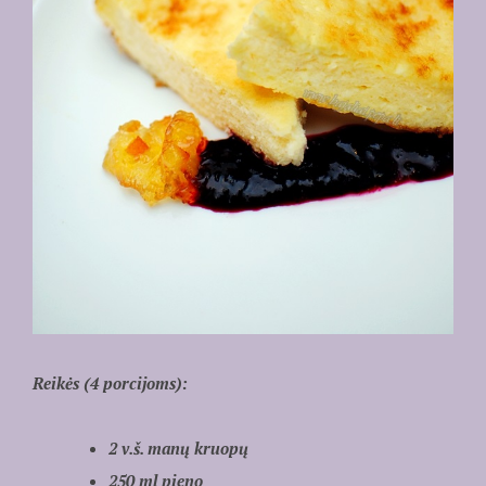
Reikės (4 porcijoms):
2 v.š. manų kruopų
250 ml pieno