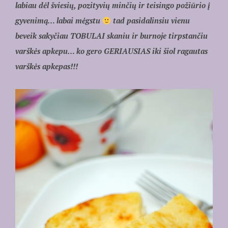
labiau dėl šviesių, pozityvių minčių ir teisingo požiūrio į
gyvenimą… labai mėgstu
tad pasidalinsiu vienu
beveik sakyčiau TOBULAI skaniu ir burnoje tirpstančiu
varškės apkepu… ko gero GERIAUSIAS iki šiol ragautas
varškės apkepas!!!