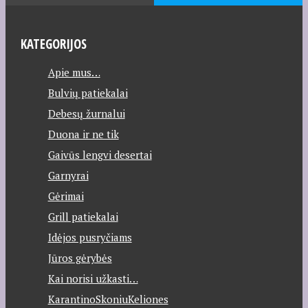
KATEGORIJOS
Apie mus…
Bulvių patiekalai
Debesų žurnalui
Duona ir ne tik
Gaivūs lengvi desertai
Garnyrai
Gėrimai
Grill patiekalai
Idėjos pusryčiams
Jūros gėrybės
Kai norisi užkasti…
KarantinoSkoniuKeliones