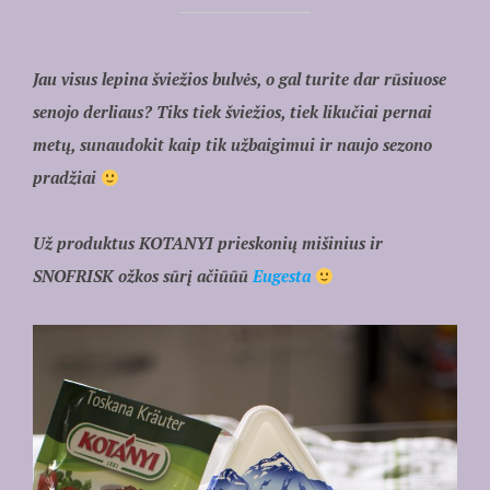
Jau visus lepina šviežios bulvės, o gal turite dar rūsiuose
senojo derliaus? Tiks tiek šviežios, tiek likučiai pernai
metų, sunaudokit kaip tik užbaigimui ir naujo sezono
pradžiai
Už produktus KOTANYI prieskonių mišinius ir
SNOFRISK ožkos sūrį ačiūūū
Eugesta