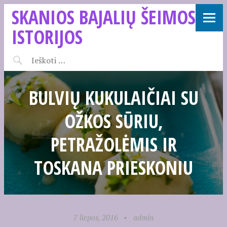
SKANIOS BAJALIŲ ŠEIMOS
ISTORIJOS
BULVIŲ KUKULAIČIAI SU
OŽKOS SŪRIU,
PETRAŽOLĖMIS IR
TOSKANA PRIESKONIU
7 liepos, 2016
•
admin