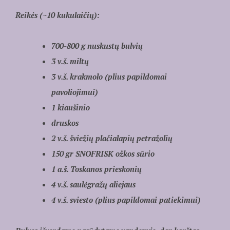
Reikės (~10 kukulaičių):
700-800 g nuskustų bulvių
3 v.š. miltų
3 v.š. krakmolo (plius papildomai
pavoliojimui)
1 kiaušinio
druskos
2 v.š. šviežių plačialapių petražolių
150 gr SNOFRISK ožkos sūrio
1 a.š. Toskanos prieskonių
4 v.š. saulėgražų aliejaus
4 v.š. sviesto (plius papildomai patiekimui)