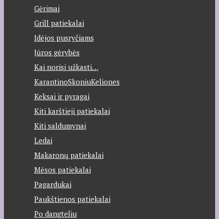
Gėrimai
Grill patiekalai
Idėjos pusryčiams
Jūros gėrybės
Kai norisi užkasti…
KarantinoSkoniuKeliones
Keksai ir pyragai
Kiti karštieji patiekalai
Kiti saldumynai
Ledai
Makaronų patiekalai
Mėsos patiekalai
Pagardukai
Paukštienos patiekalai
Po dangteliu