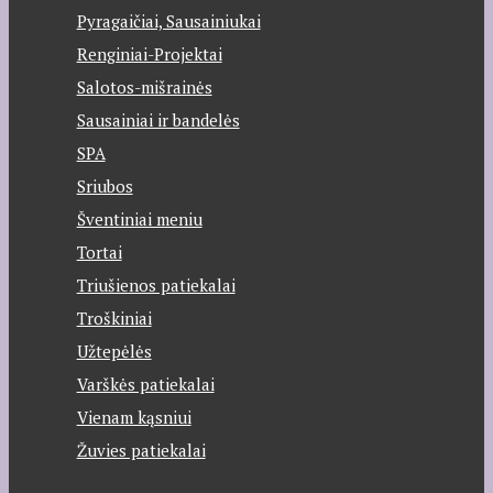
Pyragaičiai, Sausainiukai
Renginiai-Projektai
Salotos-mišrainės
Sausainiai ir bandelės
SPA
Sriubos
Šventiniai meniu
Tortai
Triušienos patiekalai
Troškiniai
Užtepėlės
Varškės patiekalai
Vienam kąsniui
Žuvies patiekalai