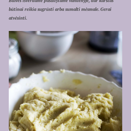
Bulves išverdame pasūdytame vandenyje, dar karštas
būtinai reikia sugrūsti arba sumalti mėsmale. Gerai
atvėsinti.