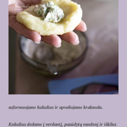
suformuojame kukulius ir apvoliojame krakmolu.
Kukulius dedame į verdantį, pasūdytą vandenį ir iškilus