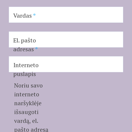
Vardas
*
El. pašto
adresas
*
Interneto
puslapis
Noriu savo
interneto
naršyklėje
išsaugoti
vardą, el.
pašto adresą