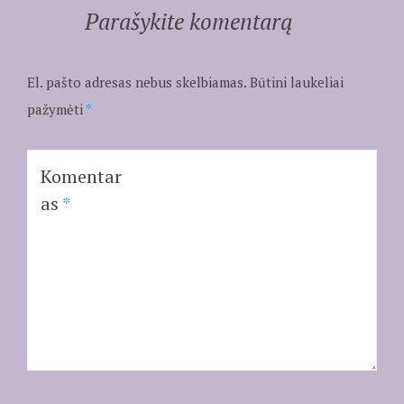
Parašykite komentarą
El. pašto adresas nebus skelbiamas.
Būtini laukeliai
pažymėti
*
Komentar
as
*