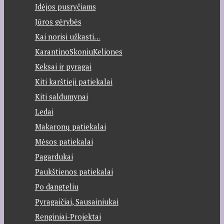
Idėjos pusryčiams
Jūros gėrybės
Kai norisi užkasti…
KarantinoSkoniuKeliones
Keksai ir pyragai
Kiti karštieji patiekalai
Kiti saldumynai
Ledai
Makaronų patiekalai
Mėsos patiekalai
Pagardukai
Paukštienos patiekalai
Po dangteliu
Pyragaičiai, Sausainiukai
Renginiai-Projektai