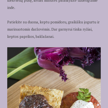
kiekvieną pusę, kelias minutes palaikykite uždengtame
inde.
Patiekite su duona, keptu pomidoru, graikišku jogurtu ir
marinuotomis daržovėmis. Dar garnyrui tinka ryžiai,
keptos paprikos, baklažanai.