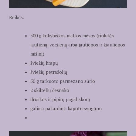
Reikės:
500 g kokybiškos maltos mėsos (rinkitės
jautieną, veršieną arba jautienos ir kiaulienos
mišinį)
šviežių krapų
šviežių petražolių
50 g tarkuoto parmezano sūrio
2 skiltelių česnako
druskos ir pipirų pagal skonį
galima pakardinti kapotu svogūnu