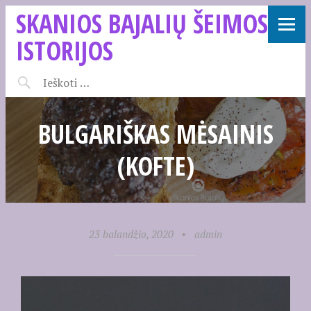
SKANIOS BAJALIŲ ŠEIMOS
ISTORIJOS
BULGARIŠKAS MĖSAINIS
(KOFTE)
23 balandžio, 2020
•
admin