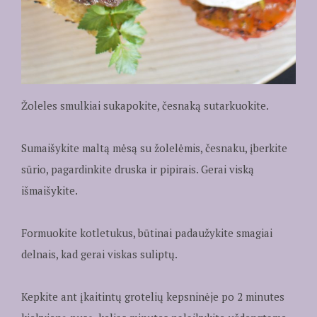
Žoleles smulkiai sukapokite, česnaką sutarkuokite.
Sumaišykite maltą mėsą su žolelėmis, česnaku, įberkite
sūrio, pagardinkite druska ir pipirais. Gerai viską
išmaišykite.
Formuokite kotletukus, būtinai padaužykite smagiai
delnais, kad gerai viskas suliptų.
Kepkite ant įkaitintų grotelių kepsninėje po 2 minutes