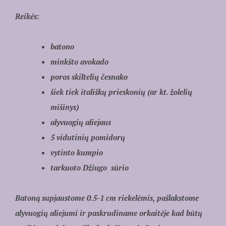
Reikės:
batono
minkšto avokado
poros skiltelių česnako
šiek tiek itališkų prieskonių (ar kt. žolelių
mišinys)
alyvuogių aliejaus
5 vidutinių pomidorų
vytinto kumpio
tarkuoto Džiugo sūrio
Batoną supjaustome 0.5-1 cm riekelėmis, pašlakstome
alyvuogių aliejumi ir paskrudiname orkaitėje kad būtų