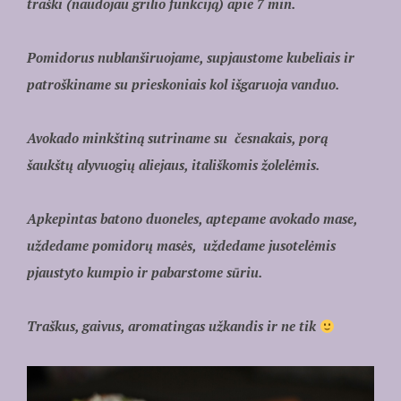
traški (naudojau grilio funkciją) apie 7 min.
Pomidorus nublanširuojame, supjaustome kubeliais ir
patroškiname su prieskoniais kol išgaruoja vanduo.
Avokado minkštiną sutriname su česnakais, porą
šaukštų alyvuogių aliejaus, itališkomis žolelėmis.
Apkepintas batono duoneles, aptepame avokado mase,
uždedame pomidorų masės, uždedame jusotelėmis
pjaustyto kumpio ir pabarstome sūriu.
Traškus, gaivus, aromatingas užkandis ir ne tik