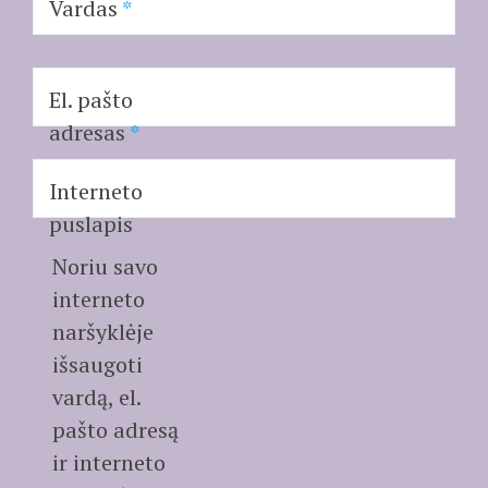
Vardas
*
El. pašto
adresas
*
Interneto
puslapis
Noriu savo
interneto
naršyklėje
išsaugoti
vardą, el.
pašto adresą
ir interneto