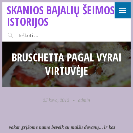
SKANIOS BAJALIŲ ŠEIMOS
ISTORIJOS
BRUSCHETTA PAGAL VYRAI
VIRTUVĖJE
25 kovo, 2012
•
admin
vakar grįžome namo beveik su maišu dovanų… ir kas