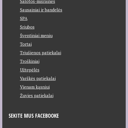
Salotos-mišrainės
Sausainiai ir bandelės
SPA
Sriubos
Šventiniai meniu
Tortai
Triušienos patiekalai
Troškiniai
Užtepėlės
Varškės patiekalai
Vienam kąsniui
Žuvies patiekalai
SEKITE MUS FACEBOOKE