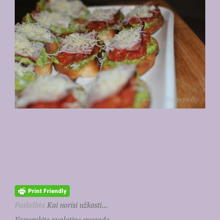
Paskelbta
Kai norisi užkasti...
Išsaugokite nuolatinę nuorodą.