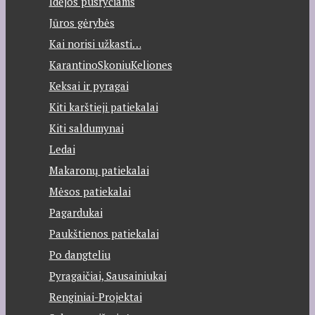
Idėjos pusryčiams
Jūros gėrybės
Kai norisi užkasti…
KarantinoSkoniuKeliones
Keksai ir pyragai
Kiti karštieji patiekalai
Kiti saldumynai
Ledai
Makaronų patiekalai
Mėsos patiekalai
Pagardukai
Paukštienos patiekalai
Po dangteliu
Pyragaičiai, Sausainiukai
Renginiai-Projektai