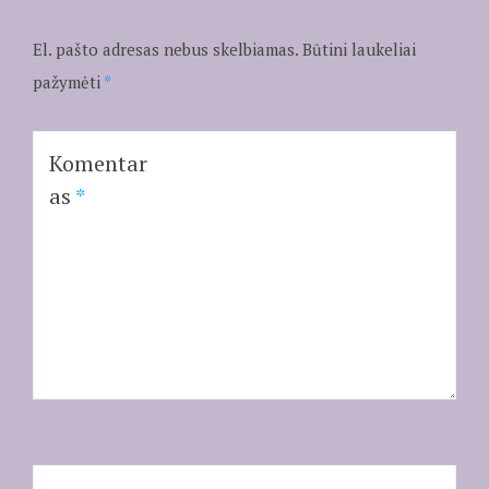
El. pašto adresas nebus skelbiamas.
Būtini laukeliai
pažymėti
*
Komentar
as
*