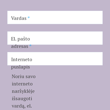
Vardas
*
El. pašto
adresas
*
Interneto
puslapis
Noriu savo
interneto
naršyklėje
išsaugoti
vardą, el.