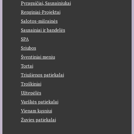
Pyragaičiai, Sausainiukai
Renginiai-Projektai
Salotos-mišrainės
Sausainiai ir bandelės
SPA
Sriubos
Šventiniai meniu
Tortai
Triušienos patiekalai
Troškiniai
Užtepėlės
Varškės patiekalai
Vienam kąsniui
Žuvies patiekalai