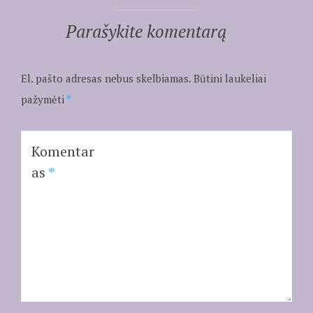
Parašykite komentarą
El. pašto adresas nebus skelbiamas.
Būtini laukeliai
pažymėti
*
Komentar
as
*