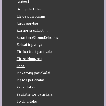
Gėrimai
Grill patiekalai
Idėjos pusryčiams
Jūros gėrybės
Kai norisi užkasti…
KarantinoSkoniuKeliones
Keksai ir pyragai
Kiti karštieji patiekalai
Kiti saldumynai
Ledai
Makaronų patiekalai
Mėsos patiekalai
Pagardukai
Paukštienos patiekalai
Po dangteliu