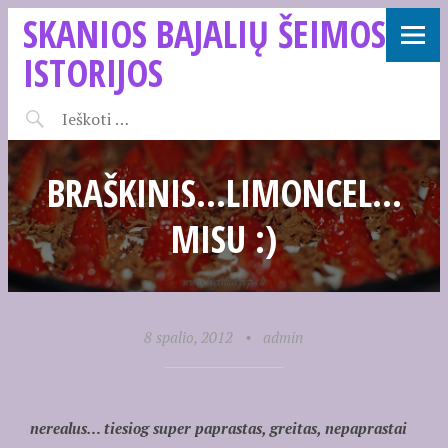
SKANIOS BAJALIŲ ŠEIMOS
ISTORIJOS
BRAŠKINIS…LIMONCEL…
MISU :)
8 spalio, 2012
•
admin
nerealus… tiesiog super paprastas, greitas, nepaprastai