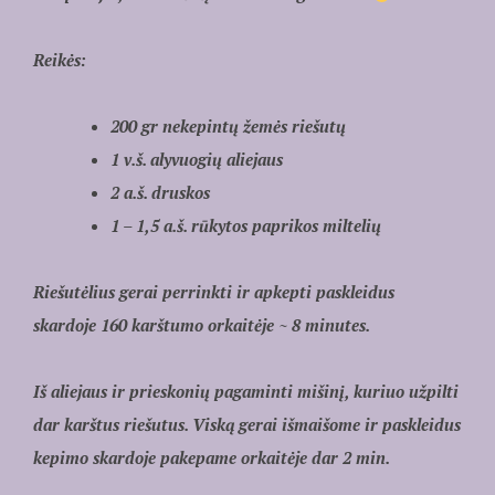
Reikės:
200 gr nekepintų žemės riešutų
1 v.š. alyvuogių aliejaus
2 a.š. druskos
1 – 1,5 a.š. rūkytos paprikos miltelių
Riešutėlius gerai perrinkti ir apkepti paskleidus
skardoje 160 karštumo orkaitėje ~ 8 minutes.
Iš aliejaus ir prieskonių pagaminti mišinį, kuriuo užpilti
dar karštus riešutus. Viską gerai išmaišome ir paskleidus
kepimo skardoje pakepame orkaitėje dar 2 min.