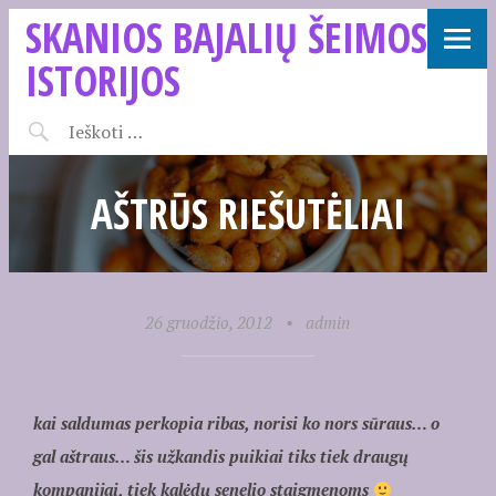
SKANIOS BAJALIŲ ŠEIMOS
ISTORIJOS
AŠTRŪS RIEŠUTĖLIAI
26 gruodžio, 2012
•
admin
kai saldumas perkopia ribas, norisi ko nors sūraus… o
gal aštraus… šis užkandis puikiai tiks tiek draugų
kompanijai, tiek kalėdų senelio staigmenoms