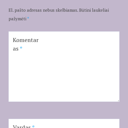
El. pašto adresas nebus skelbiamas.
Būtini laukeliai
pažymėti
*
Komentar
as
*
Vardas
*