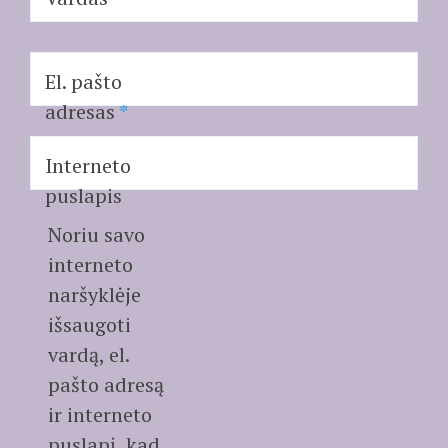
El. pašto
adresas
*
Interneto
puslapis
Noriu savo
interneto
naršyklėje
išsaugoti
vardą, el.
pašto adresą
ir interneto
puslapį, kad