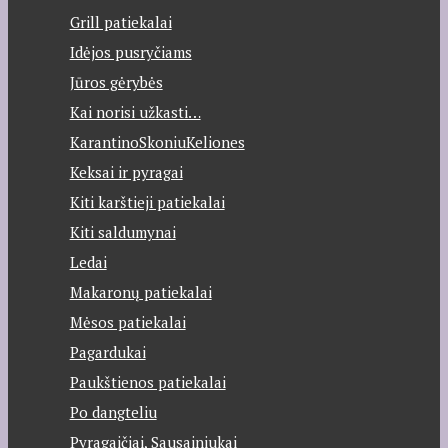
Grill patiekalai
Idėjos pusryčiams
Jūros gėrybės
Kai norisi užkasti…
KarantinoSkoniuKeliones
Keksai ir pyragai
Kiti karštieji patiekalai
Kiti saldumynai
Ledai
Makaronų patiekalai
Mėsos patiekalai
Pagardukai
Paukštienos patiekalai
Po dangteliu
Pyragaičiai, Sausainiukai