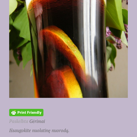
Paskelbta
Gėrimai
Išsaugokite nuolatinę nuorodą.