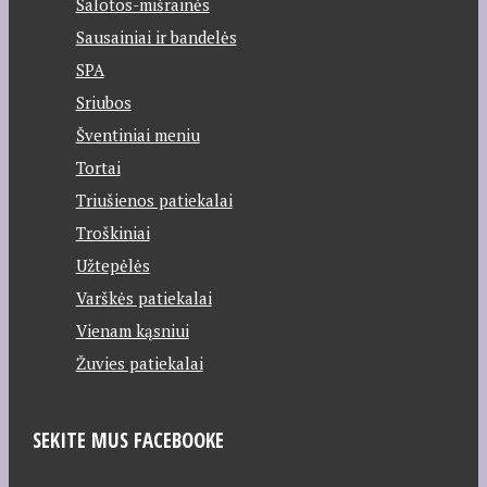
Salotos-mišrainės
Sausainiai ir bandelės
SPA
Sriubos
Šventiniai meniu
Tortai
Triušienos patiekalai
Troškiniai
Užtepėlės
Varškės patiekalai
Vienam kąsniui
Žuvies patiekalai
SEKITE MUS FACEBOOKE