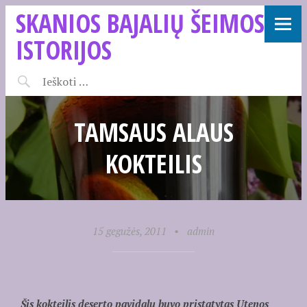
SKANIOS BAJALIŲ ŠEIMOS
ISTORIJOS
TAMSAUS ALAUS
KOKTEILIS
15 gegužės, 2011
•
admin
Šis kokteilis deserto pavidalu buvo pristatytas Utenos