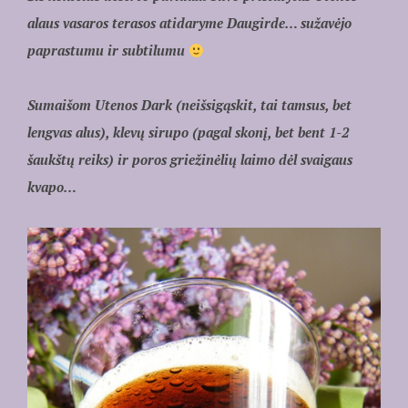
alaus vasaros terasos atidaryme Daugirde… sužavėjo
paprastumu ir subtilumu
Sumaišom Utenos Dark (neišsigąskit, tai tamsus, bet
lengvas alus), klevų sirupo (pagal skonį, bet bent 1-2
šaukštų reiks) ir poros griežinėlių laimo dėl svaigaus
kvapo…