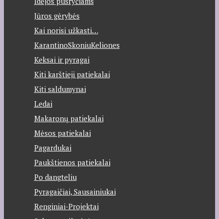
Idėjos pusryčiams
Jūros gėrybės
Kai norisi užkasti…
KarantinoSkoniuKeliones
Keksai ir pyragai
Kiti karštieji patiekalai
Kiti saldumynai
Ledai
Makaronų patiekalai
Mėsos patiekalai
Pagardukai
Paukštienos patiekalai
Po dangteliu
Pyragaičiai, Sausainiukai
Renginiai-Projektai