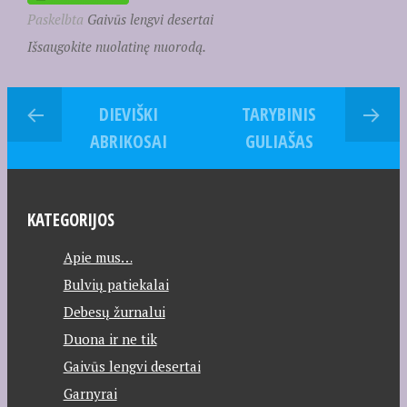
Paskelbta
Gaivūs lengvi desertai
Išsaugokite nuolatinę nuorodą.
DIEVIŠKI
TARYBINIS
ABRIKOSAI
GULIAŠAS
KATEGORIJOS
Apie mus…
Bulvių patiekalai
Debesų žurnalui
Duona ir ne tik
Gaivūs lengvi desertai
Garnyrai