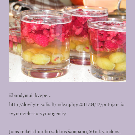
išbandymui įkvėpė…
http://dovilyte.solis.lt/index.php/2011/04/13/putojancio
-vyno-zele-su-vynuogemis/
Jums reikės: butelio saldaus šampano, 50 ml. vandens,