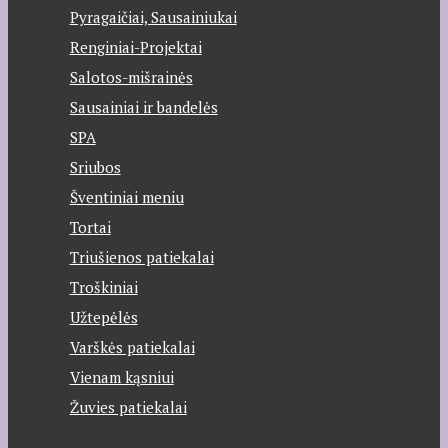
Pyragaičiai, Sausainiukai
Renginiai-Projektai
Salotos-mišrainės
Sausainiai ir bandelės
SPA
Sriubos
Šventiniai meniu
Tortai
Triušienos patiekalai
Troškiniai
Užtepėlės
Varškės patiekalai
Vienam kąsniui
Žuvies patiekalai