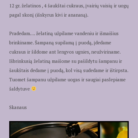
12 gr. želatinos , 4 šaukštai cukraus, įvairių vaisių ir uogų
pagal skonį (išskyrus kivi ir ananasą).
Pradedam…. želatiną užpilame vandeniu ir išmaišius
brinkiname. Šampaną supilamą į puodą, įdedame
cukraus ir šildome ant lengvos ugnies, neužviriname.
Išbrinkusią želatiną maišome su pašildytu šampanu ir
šaukštais dedame į puodą, kol visą sudedame ir ištirpsta.
Tuomet šampanu užpilame uogas ir saugiai paslepiame
šaldytuve
Skanaus