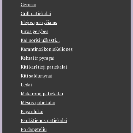
Gėrimai
Grill patiekalai
Idėjos pusryčiams
Jūros gėrybės
Kai norisi užkasti…
KarantinoSkoniuKeliones
Keksai ir pyragai
Kiti karštieji patiekalai
Kiti saldumynai
Ledai
Makaronų patiekalai
Mėsos patiekalai
Pagardukai
Paukštienos patiekalai
Po dangteliu