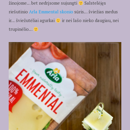
žinojome… bet nedrįsome sujungti
Salstelėjęs
riešutinio
Arla Emmental skonio
sūris… šviežias medus
ir… šviežutėliai agurkai
ir nei lašo nieko daugiau, nei
trupinėlio…