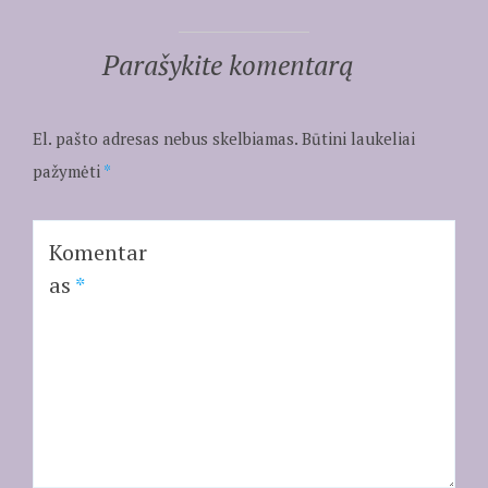
Parašykite komentarą
El. pašto adresas nebus skelbiamas.
Būtini laukeliai
pažymėti
*
Komentar
as
*