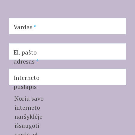
Vardas
*
El. pašto
adresas
*
Interneto
puslapis
Noriu savo
interneto
naršyklėje
išsaugoti
vardą, el.