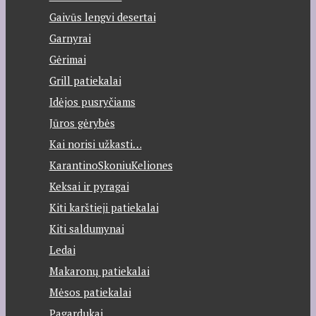
Gaivūs lengvi desertai
Garnyrai
Gėrimai
Grill patiekalai
Idėjos pusryčiams
Jūros gėrybės
Kai norisi užkasti…
KarantinoSkoniuKeliones
Keksai ir pyragai
Kiti karštieji patiekalai
Kiti saldumynai
Ledai
Makaronų patiekalai
Mėsos patiekalai
Pagardukai