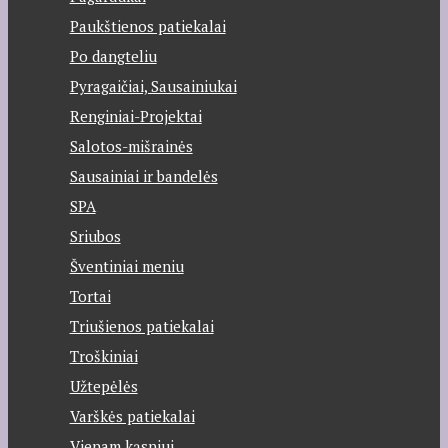
Paukštienos patiekalai
Po dangteliu
Pyragaičiai, Sausainiukai
Renginiai-Projektai
Salotos-mišrainės
Sausainiai ir bandelės
SPA
Sriubos
Šventiniai meniu
Tortai
Triušienos patiekalai
Troškiniai
Užtepėlės
Varškės patiekalai
Vienam kąsniui