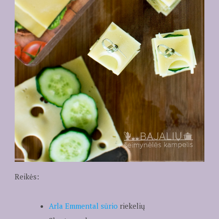
Reikės:
Arla Emmental sūrio
riekelių