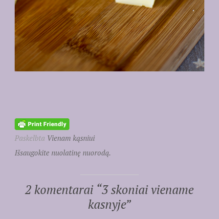
Paskelbta
Vienam kąsniui
Išsaugokite nuolatinę nuorodą.
2 komentarai “
3 skoniai viename
kasnyje
”