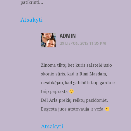
patikrinti…
Atsakyti
ADMIN
29 LIEPOS, 2015 11:35 PM
Žinoma tiktų bet kuris salstelėjusio
skonio sūris, kad ir Rimi Masdam,
nesitikėjau, kad gali būti taip gardu ir
taip paprasta
Dėl Arla prekių reiktų pasidomėt,
Eugesta juos atstovauja ir veža
Atsakyti