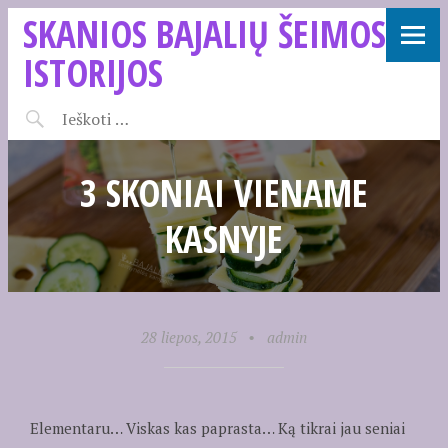
SKANIOS BAJALIŲ ŠEIMOS
ISTORIJOS
3 SKONIAI VIENAME
KASNYJE
28 liepos, 2015
•
admin
Elementaru… Viskas kas paprasta… Ką tikrai jau seniai