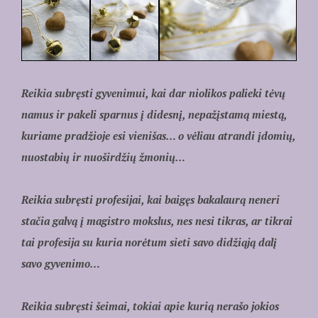
Reikia subręsti gyvenimui, kai dar niolikos palieki tėvų
namus ir pakeli sparnus į didesnį, nepažįstamą miestą,
kuriame pradžioje esi vienišas… o vėliau atrandi įdomių,
nuostabių ir nuoširdžių žmonių…
Reikia subręsti profesijai, kai baigęs bakalaurą neneri
stačia galvą į magistro mokslus, nes nesi tikras, ar tikrai
tai profesija su kuria norėtum sieti savo didžiąją dalį
savo gyvenimo…
Reikia subręsti šeimai, tokiai apie kurią nerašo jokios