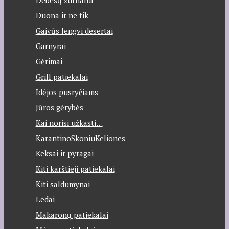
Debesų žurnalui
Duona ir ne tik
Gaivūs lengvi desertai
Garnyrai
Gėrimai
Grill patiekalai
Idėjos pusryčiams
Jūros gėrybės
Kai norisi užkasti…
KarantinoSkoniuKeliones
Keksai ir pyragai
Kiti karštieji patiekalai
Kiti saldumynai
Ledai
Makaronų patiekalai