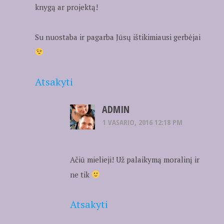
knygą ar projektą!
Su nuostaba ir pagarba Jūsų ištikimiausi gerbėjai
Atsakyti
ADMIN
1 VASARIO, 2016 12:18 PM
Ačiū mielieji! Už palaikymą moralinį ir
ne tik
Atsakyti