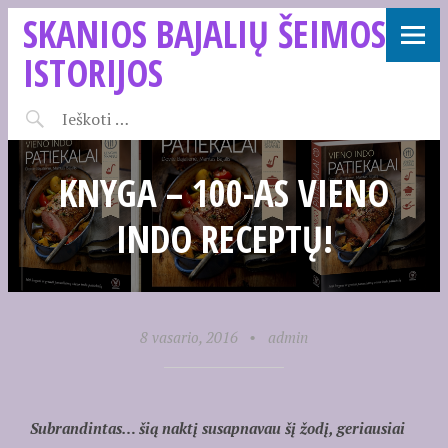
SKANIOS BAJALIŲ ŠEIMOS
ISTORIJOS
KNYGA – 100-AS VIENO
INDO RECEPTŲ!
8 vasario, 2016
•
admin
Subrandintas… šią naktį susapnavau šį žodį, geriausiai