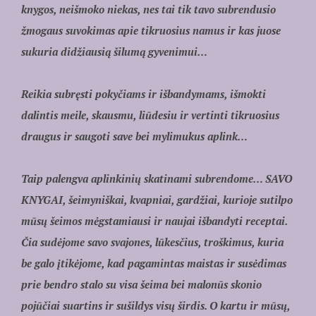
knygos, neišmoko niekas, nes tai tik tavo subrendusio
žmogaus suvokimas apie tikruosius namus ir kas juose
sukuria didžiausią šilumą gyvenimui…
Reikia subręsti pokyčiams ir išbandymams, išmokti
dalintis meile, skausmu, liūdesiu ir vertinti tikruosius
draugus ir saugoti save bei mylimukus aplink…
Taip palengva aplinkinių skatinami subrendome… SAVO
KNYGAI, šeimyniškai, kvapniai, gardžiai, kurioje sutilpo
mūsų šeimos mėgstamiausi ir naujai išbandyti receptai.
Čia sudėjome savo svajones, lūkesčius, troškimus, kuria
be galo įtikėjome, kad pagamintas maistas ir susėdimas
prie bendro stalo su visa šeima bei malonūs skonio
pojūčiai suartins ir sušildys visų širdis. O kartu ir mūsų,