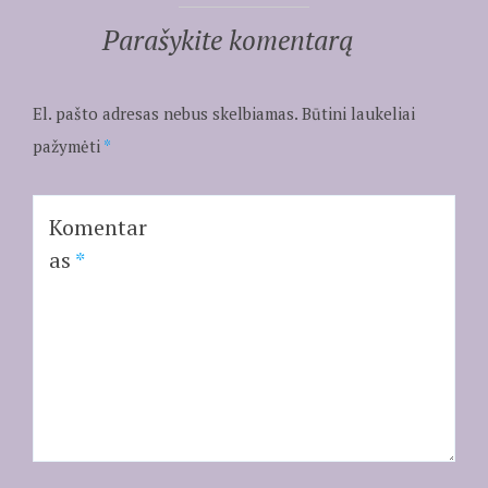
Parašykite komentarą
El. pašto adresas nebus skelbiamas.
Būtini laukeliai
pažymėti
*
Komentar
as
*