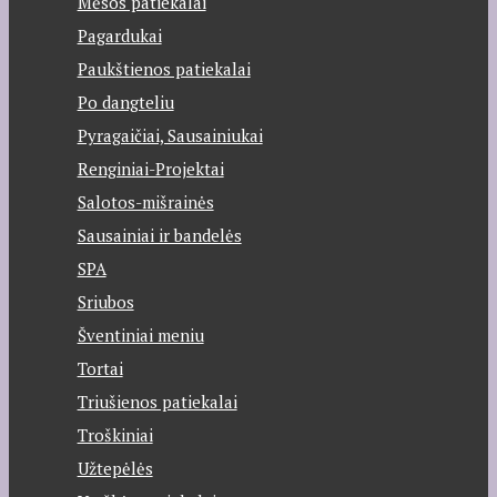
Mėsos patiekalai
Pagardukai
Paukštienos patiekalai
Po dangteliu
Pyragaičiai, Sausainiukai
Renginiai-Projektai
Salotos-mišrainės
Sausainiai ir bandelės
SPA
Sriubos
Šventiniai meniu
Tortai
Triušienos patiekalai
Troškiniai
Užtepėlės