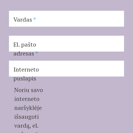
Vardas
*
El. pašto
adresas
*
Interneto
puslapis
Noriu savo
interneto
naršyklėje
išsaugoti
vardą, el.