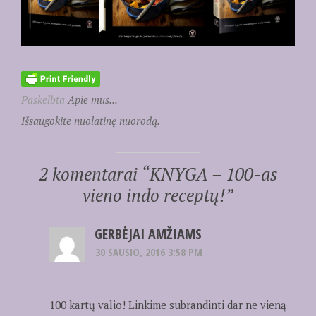
Paskelbta
Apie mus...
Išsaugokite nuolatinę nuorodą.
2 komentarai “
KNYGA – 100-as
vieno indo receptų!
”
GERBĖJAI AMŽIAMS
30 SAUSIO, 2016 3:58 PM
100 kartų valio! Linkime subrandinti dar ne vieną