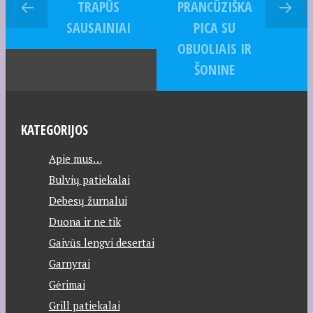
TRAPŪS
PRANCŪZIŠKA
SAUSAINIAI
PICA SU
OBUOLIAIS IR
ŠONINE
KATEGORIJOS
Apie mus…
Bulvių patiekalai
Debesų žurnalui
Duona ir ne tik
Gaivūs lengvi desertai
Garnyrai
Gėrimai
Grill patiekalai