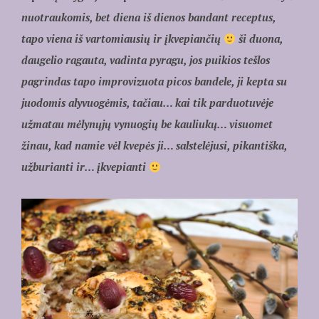
nuotraukomis, bet diena iš dienos bandant receptus,
tapo viena iš vartomiausių ir įkvepiančių
ši duona,
daugelio ragauta, vadinta pyragu, jos puikios tešlos
pagrindas tapo improvizuota picos bandele, ji kepta su
juodomis alyvuogėmis, tačiau… kai tik parduotuvėje
užmatau mėlynųjų vynuogių be kauliukų… visuomet
žinau, kad namie vėl kvepės ji… salstelėjusi, pikantiška,
užburianti ir… įkvepianti