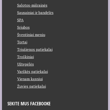
Salotos-mišrainės
Sausainiai ir bandelės
SPA
Sriubos
Šventiniai meniu
Tortai
Triušienos patiekalai
Troškiniai
Užtepėlės
Varškės patiekalai
Vienam kąsniui
Žuvies patiekalai
SEKITE MUS FACEBOOKE