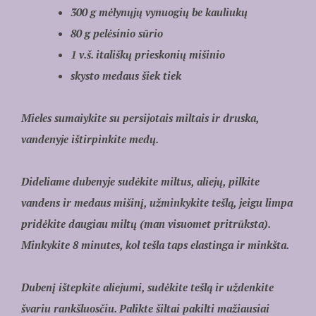
300 g mėlynųjų vynuogių be kauliukų
80 g pelėsinio sūrio
1 v.š. itališkų prieskonių mišinio
skysto medaus šiek tiek
Mieles sumaiykite su persijotais miltais ir druska,
vandenyje ištirpinkite medų.
Dideliame dubenyje sudėkite miltus, aliejų, pilkite
vandens ir medaus mišinį, užminkykite tešlą, jeigu limpa
pridėkite daugiau miltų (man visuomet pritrūksta).
Minkykite 8 minutes, kol tešla taps elastinga ir minkšta.
Dubenį ištepkite aliejumi, sudėkite tešlą ir uždenkite
švariu rankšluosčiu. Palikte šiltai pakilti mažiausiai