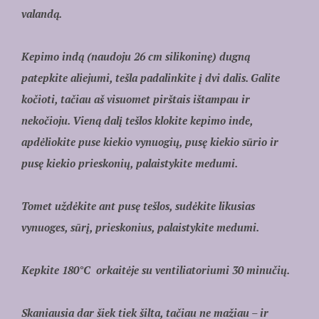
valandą.
Kepimo indą (naudoju 26 cm silikoninę) dugną
patepkite aliejumi, tešla padalinkite į dvi dalis. Galite
kočioti, tačiau aš visuomet pirštais ištampau ir
nekočioju. Vieną dalį tešlos klokite kepimo inde,
apdėliokite puse kiekio vynuogių, pusę kiekio sūrio ir
pusę kiekio prieskonių, palaistykite medumi.
Tomet uždėkite ant pusę tešlos, sudėkite likusias
vynuoges, sūrį, prieskonius, palaistykite medumi.
Kepkite 180°C orkaitėje su ventiliatoriumi 30 minučių.
Skaniausia dar šiek tiek šilta, tačiau ne mažiau – ir