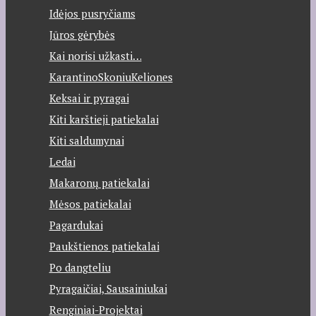
Idėjos pusryčiams
Jūros gėrybės
Kai norisi užkasti…
KarantinoSkoniuKeliones
Keksai ir pyragai
Kiti karštieji patiekalai
Kiti saldumynai
Ledai
Makaronų patiekalai
Mėsos patiekalai
Pagardukai
Paukštienos patiekalai
Po dangteliu
Pyragaičiai, Sausainiukai
Renginiai-Projektai