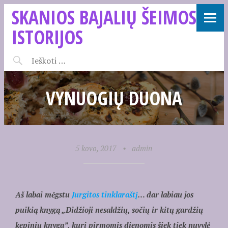
SKANIOS BAJALIŲ ŠEIMOS
ISTORIJOS
VYNUOGIŲ DUONA
5 kovo, 2017
•
admin
Aš labai mėgstu
Jurgitos tinklaraštį
… dar labiau jos
puikią knygą „Didžioji nesaldžių, sočių ir kitų gardžių
kepinių knyga”, kuri pirmomis dienomis šiek tiek nuvylė