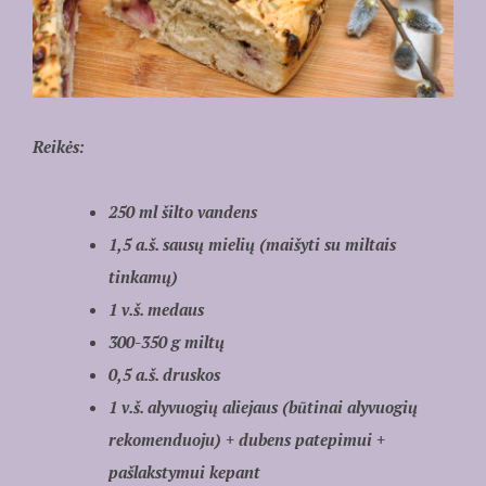
Reikės:
250 ml šilto vandens
1,5 a.š. sausų mielių (maišyti su miltais
tinkamų)
1 v.š. medaus
300-350 g miltų
0,5 a.š. druskos
1 v.š. alyvuogių aliejaus (būtinai alyvuogių
rekomenduoju) + dubens patepimui +
pašlakstymui kepant