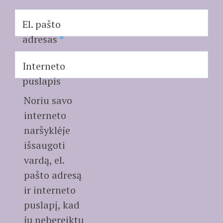
El. pašto
adresas
*
Interneto
puslapis
Noriu savo
interneto
naršyklėje
išsaugoti
vardą, el.
pašto adresą
ir interneto
puslapį, kad
jų nebereiktų