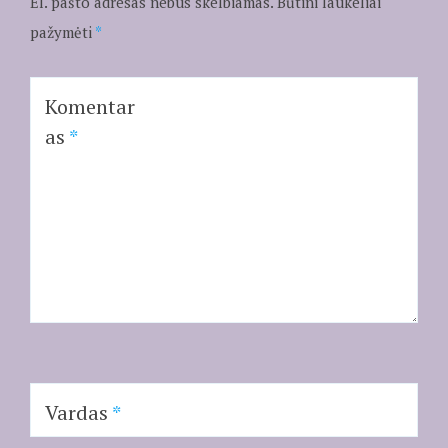
El. pašto adresas nebus skelbiamas.
Būtini laukeliai
pažymėti
*
Komentar
as
*
Vardas
*