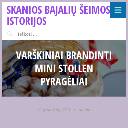
SKANIOS BAJALIŲ ŠEIMOS
ISTORIJOS
VARŠKINIAI BRANDINTI
MINI STOLLEN
PYRAGĖLIAI
31 gruodžio, 2013
•
admin