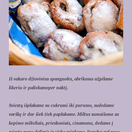
Iš vakaro džiovintas spanguoles, abrikosus užpilame
likeriu ir paliekameper naktį.
Sviestą išplakame su cukrumi iki purumo, sudedame
varškę ir dar šiek tiek paplakame. Miltus sumaišome su
kepimo milteliais, prieskoniais, cinamonu, dedame į
sviesto masę dalimis ir viską minkome. Supylus gal pusę