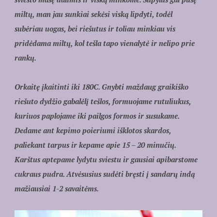
miltų, man jau sunkiai sekėsi viską lipdyti, todėl
subėriau uogas, bei riešutus ir toliau minkiau vis
pridėdama miltų, kol tešla tapo vienalytė ir nelipo prie
rankų.
Orkaitę įkaitinti iki 180C. Gnybti maždaug graikiško
riešuto dydžio gabalėlį tešlos, formuojame rutuliukus,
kuriuos paplojame iki pailgos formos ir susukame.
Dedame ant kepimo poieriumi išklotos skardos,
paliekant tarpus ir kepame apie 15 – 20 minučių.
Karštus aptepame lydytu sviestu ir gausiai apibarstome
cukraus pudra. Atvėsusius sudėti bręsti į sandarų indą
mažiausiai 1-2 savaitėms.