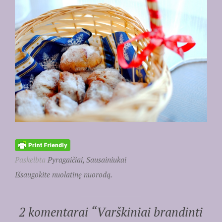
Paskelbta
Pyragaičiai, Sausainiukai
Išsaugokite nuolatinę nuorodą.
2 komentarai “
Varškiniai brandinti