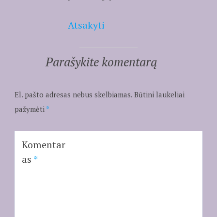
Atsakyti
Parašykite komentarą
El. pašto adresas nebus skelbiamas.
Būtini laukeliai
pažymėti
*
Komentar
as
*