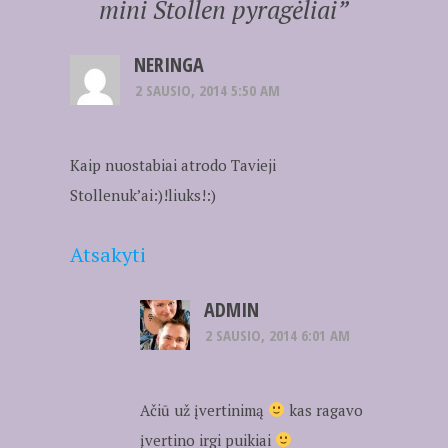
mini Stollen pyragėliai
”
NERINGA
2 SAUSIO, 2014 5:50 AM
Kaip nuostabiai atrodo Tavieji
Stollenuk’ai:)!liuks!:)
Atsakyti
ADMIN
2 SAUSIO, 2014 6:01 AM
Ačiū už įvertinimą
kas ragavo
įvertino irgi puikiai