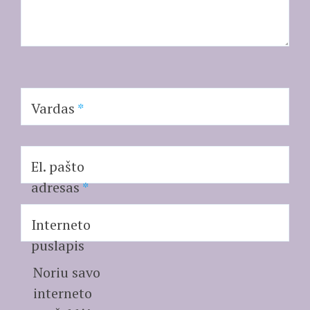
Vardas
*
El. pašto
adresas
*
Interneto
puslapis
Noriu savo
interneto