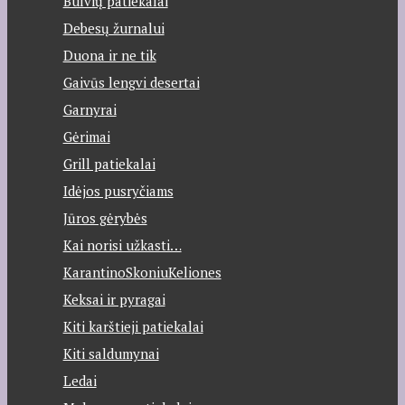
Bulvių patiekalai
Debesų žurnalui
Duona ir ne tik
Gaivūs lengvi desertai
Garnyrai
Gėrimai
Grill patiekalai
Idėjos pusryčiams
Jūros gėrybės
Kai norisi užkasti…
KarantinoSkoniuKeliones
Keksai ir pyragai
Kiti karštieji patiekalai
Kiti saldumynai
Ledai