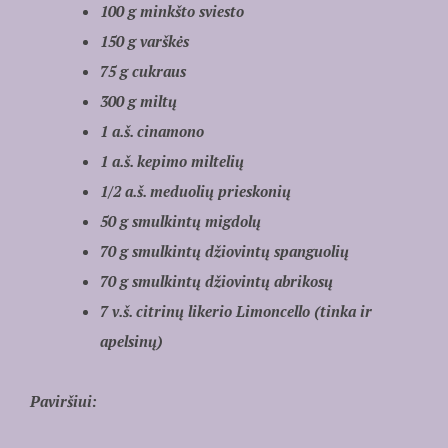
100 g minkšto sviesto
150 g varškės
75 g cukraus
300 g miltų
1 a.š. cinamono
1 a.š. kepimo miltelių
1/2 a.š. meduolių prieskonių
50 g smulkintų migdolų
70 g smulkintų džiovintų spanguolių
70 g smulkintų džiovintų abrikosų
7 v.š. citrinų likerio Limoncello (tinka ir
apelsinų)
Paviršiui: