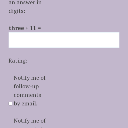
an answer in
digits:
three + 11 =
Rating:
Notify me of
follow-up
comments
by email.
Notify me of