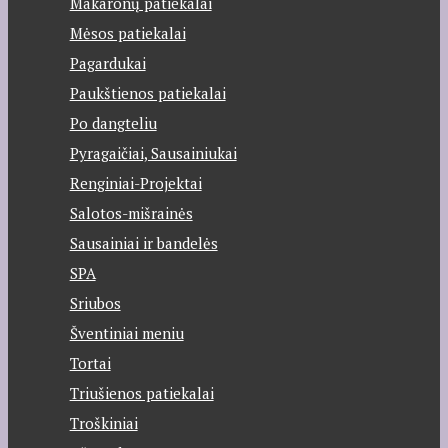
Makaronų patiekalai
Mėsos patiekalai
Pagardukai
Paukštienos patiekalai
Po dangteliu
Pyragaičiai, Sausainiukai
Renginiai-Projektai
Salotos-mišrainės
Sausainiai ir bandelės
SPA
Sriubos
Šventiniai meniu
Tortai
Triušienos patiekalai
Troškiniai