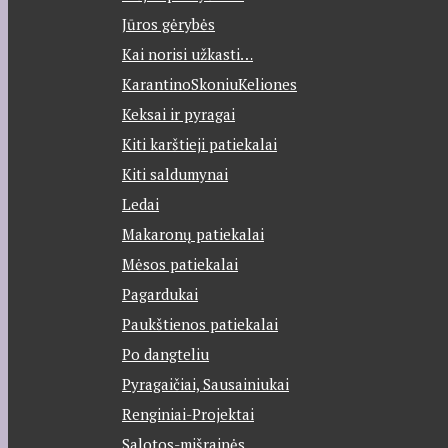
Jūros gėrybės
Kai norisi užkasti…
KarantinoSkoniuKeliones
Keksai ir pyragai
Kiti karštieji patiekalai
Kiti saldumynai
Ledai
Makaronų patiekalai
Mėsos patiekalai
Pagardukai
Paukštienos patiekalai
Po dangteliu
Pyragaičiai, Sausainiukai
Renginiai-Projektai
Salotos-mišrainės