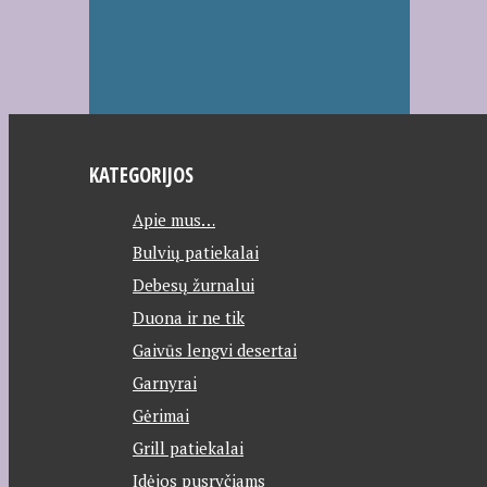
KATEGORIJOS
Apie mus…
Bulvių patiekalai
Debesų žurnalui
Duona ir ne tik
Gaivūs lengvi desertai
Garnyrai
Gėrimai
Grill patiekalai
Idėjos pusryčiams