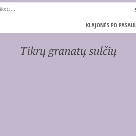
KLAJONĖS PO PASAUL
Tikrų granatų sulčių