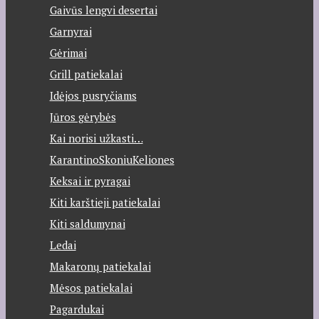
Gaivūs lengvi desertai
Garnyrai
Gėrimai
Grill patiekalai
Idėjos pusryčiams
Jūros gėrybės
Kai norisi užkasti…
KarantinoSkoniuKeliones
Keksai ir pyragai
Kiti karštieji patiekalai
Kiti saldumynai
Ledai
Makaronų patiekalai
Mėsos patiekalai
Pagardukai