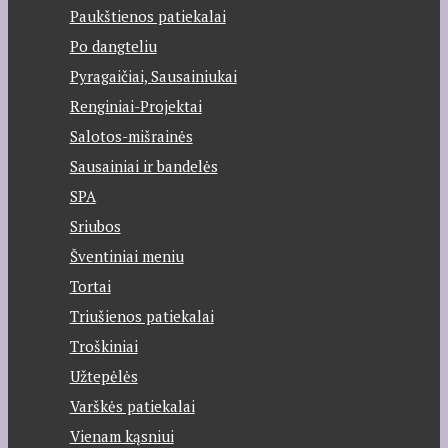
Paukštienos patiekalai
Po dangteliu
Pyragaičiai, Sausainiukai
Renginiai-Projektai
Salotos-mišrainės
Sausainiai ir bandelės
SPA
Sriubos
Šventiniai meniu
Tortai
Triušienos patiekalai
Troškiniai
Užtepėlės
Varškės patiekalai
Vienam kąsniui