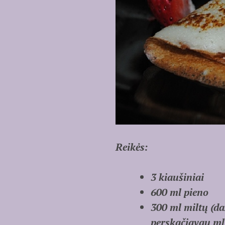
Reikės:
3 kiaušiniai
600 ml pieno
300 ml miltų (da
perskačiavau ml