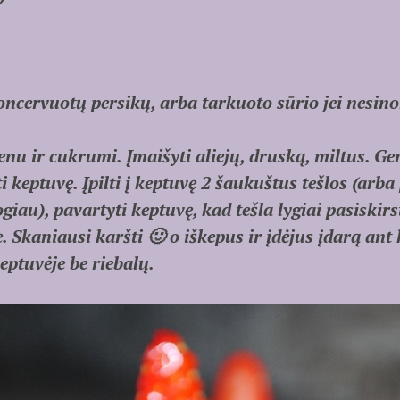
ncervuotų persikų, arba tarkuoto sūrio jei nesinor
enu ir cukrumi. Įmaišyti aliejų, druską, miltus. Ge
ti keptuvę. Įpilti į keptuvę 2 šaukuštus tešlos (ar
giau), pavartyti keptuvę, kad tešla lygiai pasiskirs
 Skaniausi karšti 🙂 o iškepus ir įdėjus įdarą ant 
keptuvėje be riebalų.