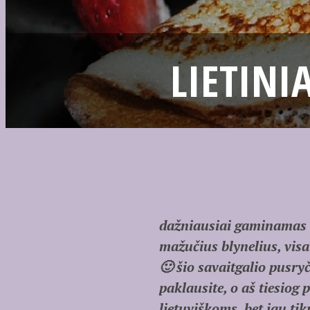
LIETINI
dažniausiai gaminamas i
mažučius blynelius, visa
🙂 šio savaitgalio pusry
paklausite, o aš tiesiog
lietuviškoms, bet jau ti