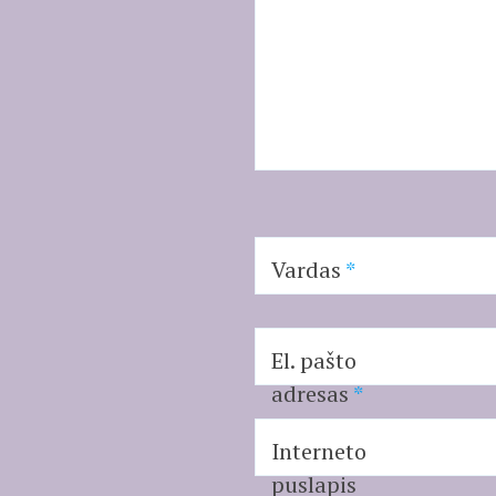
Vardas
*
El. pašto
adresas
*
Interneto
puslapis