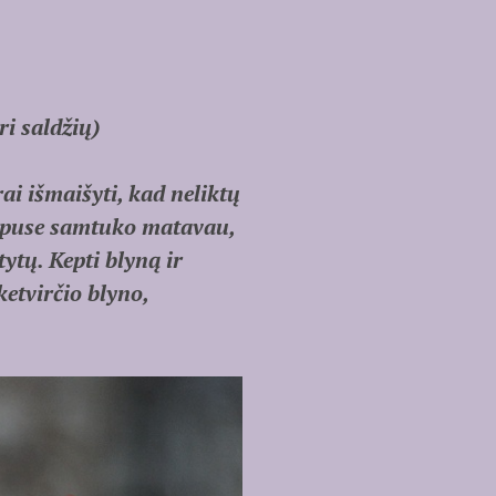
i saldžių)
rai išmaišyti, kad neliktų
ba puse samtuko matavau,
tytų. Kepti blyną ir
ketvirčio blyno,