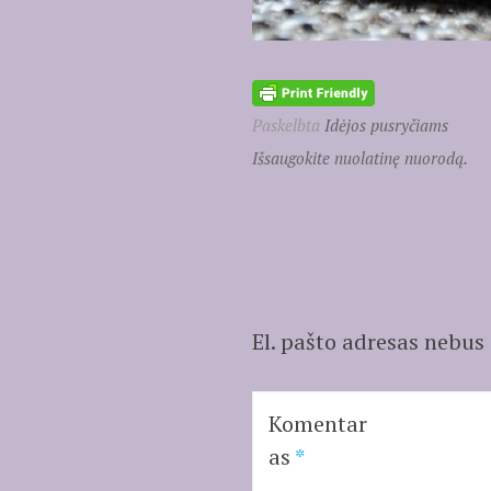
Paskelbta
Idėjos pusryčiams
Išsaugokite nuolatinę nuorodą.
El. pašto adresas nebus
Komentar
as
*