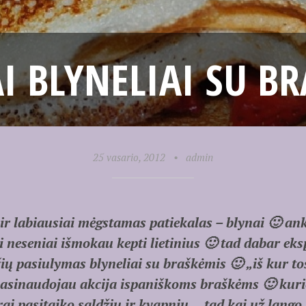
AI BLYNELIAI SU B
25 vasario, 2012
•
admin
r labiausiai mėgstamas patiekalas – blynai 🙂 an
i neseniai išmokau kepti lietinius 🙂 tad dabar ek
čių pasiulymas blyneliai su braškėmis 🙂 „iš kur t
 pasinaudojau akcija ispaniškoms braškėms 🙂 kuri
krai pasitaiko saldžių ir kvapnių… tad kai už lango