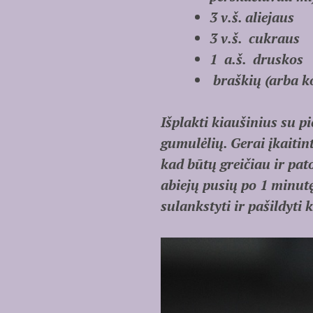
3 v.š. aliejaus
3 v.š. cukraus
1 a.š. druskos
braškių
(arba ko
Išplakti kiaušinius su pi
gumulėlių. Gerai įkaitin
kad būtų greičiau ir pato
abiejų pusių po 1 minutę.
sulankstyti ir pašildyti 