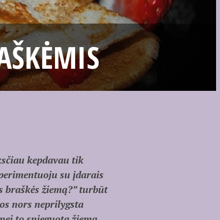
RAŠKĖMIS
ksčiau kepdavau tik
sperimentuoju su įdarais
os braškės žiemą?” turbūt
os nors neprilygsta
 nei to snieguota žiema,