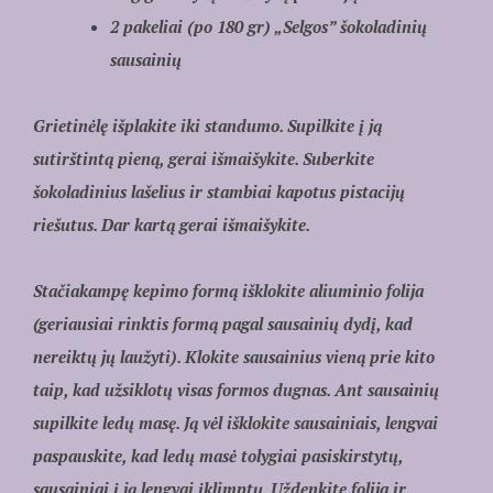
2 pakeliai (po 180 gr) „Selgos” šokoladinių
sausainių
Grietinėlę išplakite iki standumo. Supilkite į ją
sutirštintą pieną, gerai išmaišykite. Suberkite
šokoladinius lašelius ir stambiai kapotus pistacijų
riešutus. Dar kartą gerai išmaišykite.
Stačiakampę kepimo formą išklokite aliuminio folija
(geriausiai rinktis formą pagal sausainių dydį, kad
nereiktų jų laužyti). Klokite sausainius vieną prie kito
taip, kad užsiklotų visas formos dugnas. Ant sausainių
supilkite ledų masę. Ją vėl išklokite sausainiais, lengvai
paspauskite, kad ledų masė tolygiai pasiskirstytų,
sausainiai į ją lengvai įklimptų. Uždenkite folija ir