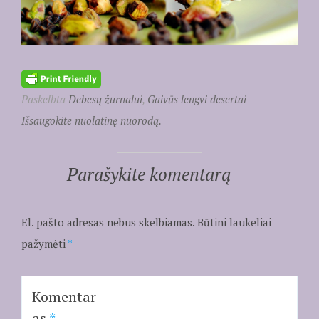
Paskelbta
Debesų žurnalui
,
Gaivūs lengvi desertai
Išsaugokite nuolatinę nuorodą.
Parašykite komentarą
El. pašto adresas nebus skelbiamas.
Būtini laukeliai
pažymėti
*
Komentar
as
*