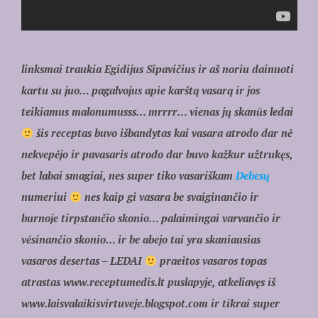
linksmai traukia Egidijus Sipavičius ir aš noriu dainuoti
kartu su juo… pagalvojus apie karštą vasarą ir jos
teikiamus malonumusss… mrrrr… vienas jų skanūs ledai
šis receptas buvo išbandytas kai vasara atrodo dar nė
nekvepėjo ir pavasaris atrodo dar buvo kažkur užtrukęs,
bet labai smagiai, nes super tiko vasariškam
Debesų
numeriui
nes kaip gi vasara be svaiginančio ir
burnoje tirpstančio skonio… palaimingai varvančio ir
vėsinančio skonio… ir be abejo tai yra skaniausias
vasaros desertas – LEDAI
praeitos vasaros topas
atrastas
www.receptumedis.lt
puslapyje, atkeliavęs iš
www.laisvalaikisvirtuveje.blogspot.com
ir tikrai super