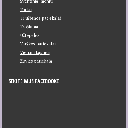
Šventiniai meniu
Tortai
Triušienos patiekalai
Troškiniai
Užtepėlės
Varškės patiekalai
Vienam kąsniui
Žuvies patiekalai
SEKITE MUS FACEBOOKE