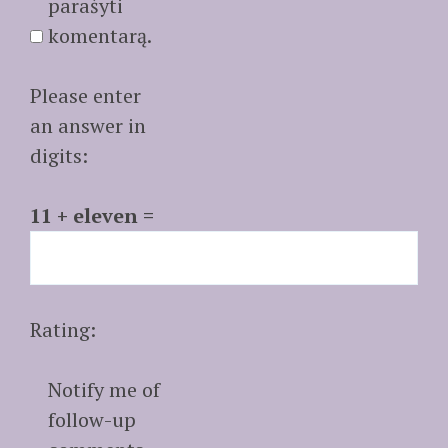
parašyti
komentarą.
Please enter
an answer in
digits:
11 + eleven =
Rating:
Notify me of
follow-up