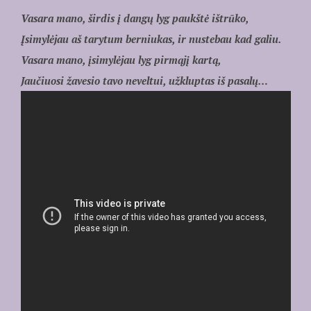
Vasara mano, širdis į dangų lyg paukštė ištrūko,
Įsimylėjau aš tarytum berniukas, ir nustebau kad galiu.
Vasara mano, įsimylėjau lyg pirmąjį kartą,
Jaučiuosi žavesio tavo neveltui, užkluptas iš pasalų…