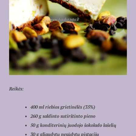
Reikės:
400 ml riebios grietinėlės (35%)
260 g saldinto sutirštinto pieno
50 g konditerinių juodojo šokolado lašelių
30 g gliaudytų nesūdytų pistacijų