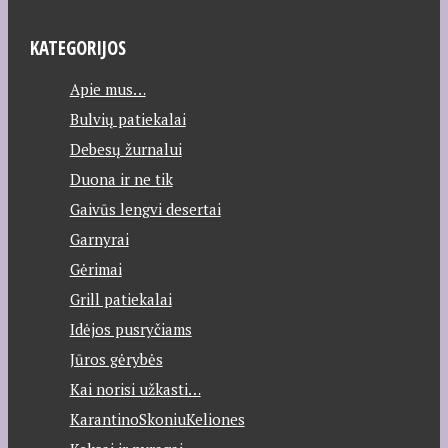
KATEGORIJOS
Apie mus…
Bulvių patiekalai
Debesų žurnalui
Duona ir ne tik
Gaivūs lengvi desertai
Garnyrai
Gėrimai
Grill patiekalai
Idėjos pusryčiams
Jūros gėrybės
Kai norisi užkasti…
KarantinoSkoniuKeliones