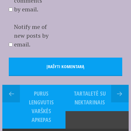
comments
by email.
Notify me of
new posts by
email.
PURUS
TARTALETĖ SU
LENGVUTIS
NEKTARINAIS
VARŠKĖS
APKEPAS