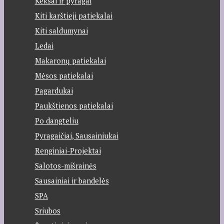
Keksai ir pyragai
Kiti karštieji patiekalai
Kiti saldumynai
Ledai
Makaronų patiekalai
Mėsos patiekalai
Pagardukai
Paukštienos patiekalai
Po dangteliu
Pyragaičiai, Sausainiukai
Renginiai-Projektai
Salotos-mišrainės
Sausainiai ir bandelės
SPA
Sriubos