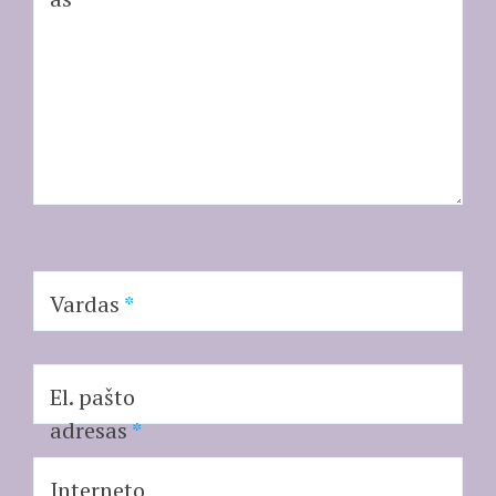
Vardas
*
El. pašto
adresas
*
Interneto