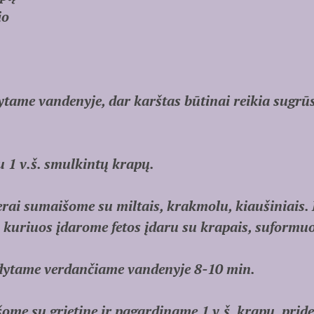
io
tame vandenyje, dar karštas būtinai reikia sugrūs
u 1 v.š. smulkintų krapų.
erai sumaišome su miltais, krakmolu, kiaušiniais
 kuriuos įdarome fetos įdaru su krapais, suformu
ytame verdančiame vandenyje 8-10 min.
šome su grietine ir pagardiname 1 v.š. krapų, pri