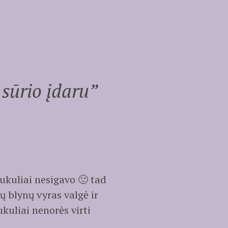
 sūrio įdaru
”
ukuliai nesigavo 🙁 tad
 blynų vyras valgė ir
ukuliai nenorės virti