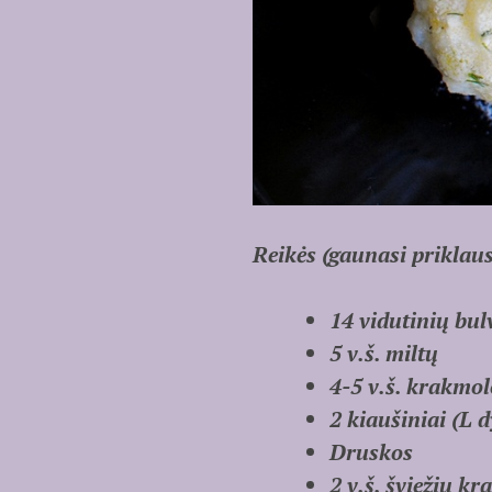
Reikės (gaunasi priklau
14 vidutinių bul
5 v.š. miltų
4-5 v.š. krakmolo
2 kiaušiniai (L d
Druskos
2 v.š. šviežių kr