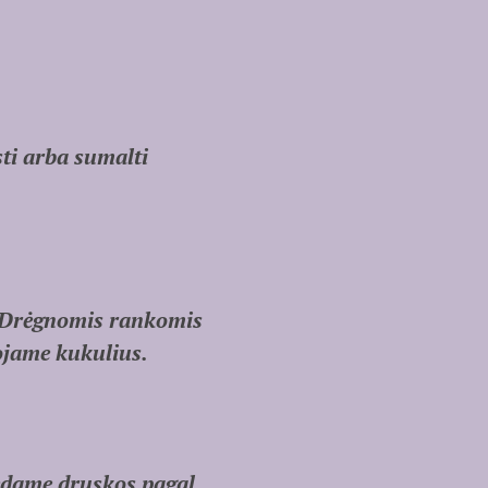
ti arba sumalti
. Drėgnomis rankomis
ojame kukulius.
dedame druskos pagal