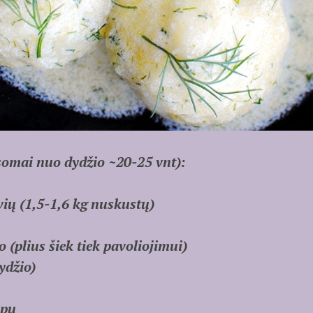
somai nuo dydžio ~20-25 vnt):
vių (1,5-1,6 kg nuskustų)
 (plius šiek tiek pavoliojimui)
ydžio)
apų