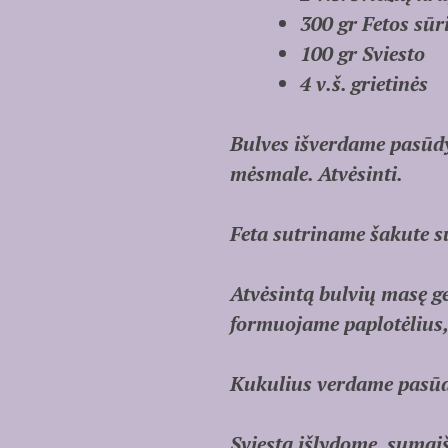
300 gr Fetos sūr
100 gr Sviesto
4 v.š. grietinės
Bulves išverdame pasūdy
mėsmale. Atvėsinti.
Feta sutriname šakute s
Atvėsintą bulvių masę g
formuojame paplotėlius,
Kukulius verdame pasūd
Sviestą išlydome, sumai