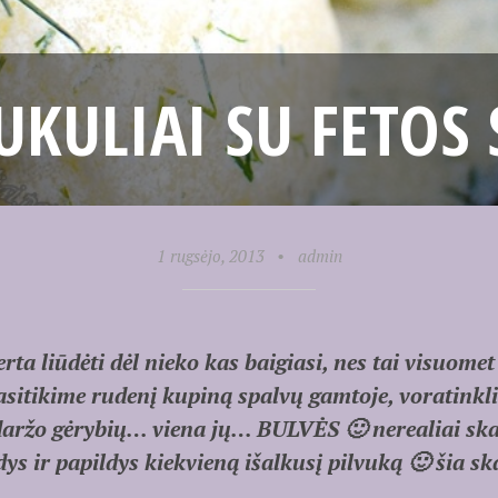
UKULIAI SU FETOS
1 rugsėjo, 2013
•
admin
rta liūdėti dėl nieko kas baigiasi, nes tai visuome
itikime rudenį kupiną spalvų gamtoje, voratinklių
aržo gėrybių… viena jų… BULVĖS 🙂 nerealiai skan
dys ir papildys kiekvieną išalkusį pilvuką 🙂 šia s