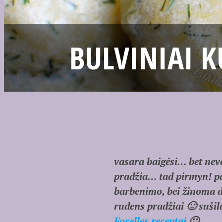
BULVINIAI K
vasara baigėsi… bet neve
pradžia… tad pirmyn! pas
barbenimo, bei žinoma d
rudens pradžiai 🙂 sušil
Forelles receptai
🙂