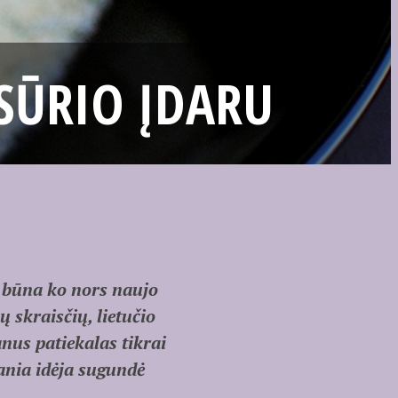
 SŪRIO ĮDARU
t būna ko nors naujo
 skraisčių, lietučio
us patiekalas tikrai
kania idėja sugundė