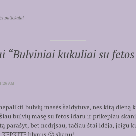
ės patiekalai
i “
Bulviniai kukuliai su fetos
1:26 AM
palikti bulvių masės šaldytuve, nes kitą dieną k
au bulvių masę su fetos idaru ir prikepiau skanių
tą parašyt, bet nedrįsau, tačiau štai idėja, jeigu k
– KEPKITE blynus 🙂 skanu!