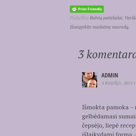
Paskelbta
Bulvių patiekalai
,
Varšk
Išsaugokite nuolatinę nuorodą.
3 komentara
ADMIN
4 RUGSĖJO, 2013 1
Išmokta pamoka – ne
gelbėdamasi sumaiši
čepsėjo, liepė recep
išlaikydami formą 