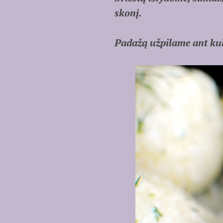
skonį.
Padažą užpilame ant kuk