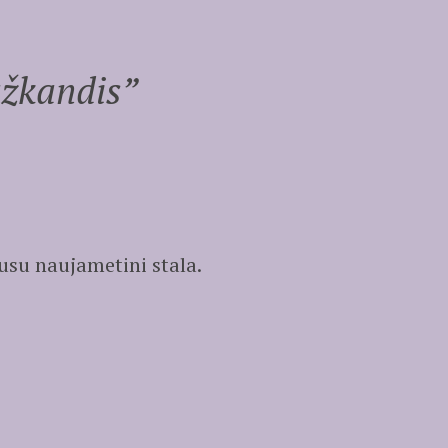
užkandis
”
usu naujametini stala.