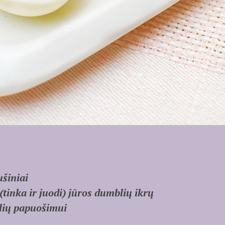
ušiniai
(tinka ir juodi) jūros dumblių ikrų
olių papuošimui