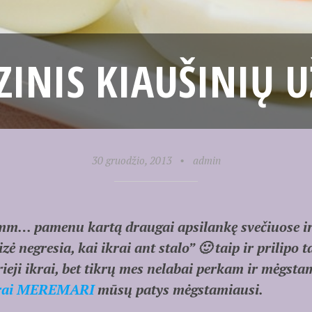
ZINIS KIAUŠINIŲ 
30 gruodžio, 2013
•
admin
mm… pamenu kartą draugai apsilankę svečiuose ir 
 negresia, kai ikrai ant stalo” 🙂 taip ir prilipo 
ikrieji ikrai, bet tikrų mes nelabai perkam ir mėgsta
ikrai MEREMARI
mūsų patys mėgstamiausi.