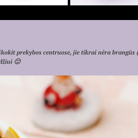
okit prekybos centruose, jie tikrai nėra brangūs (
džiui 🙂