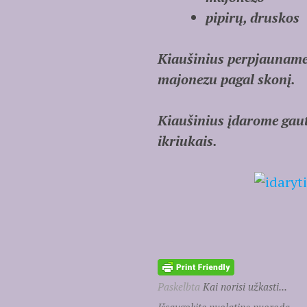
pipirų, druskos
Kiaušinius perpjauname 
majonezu pagal skonį.
Kiaušinius įdarome gautu
ikriukais.
Paskelbta
Kai norisi užkasti...