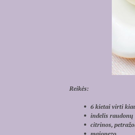
Reikės:
6 kietai virti kia
indelis raudonų 
citrinos, petraž
majonezo