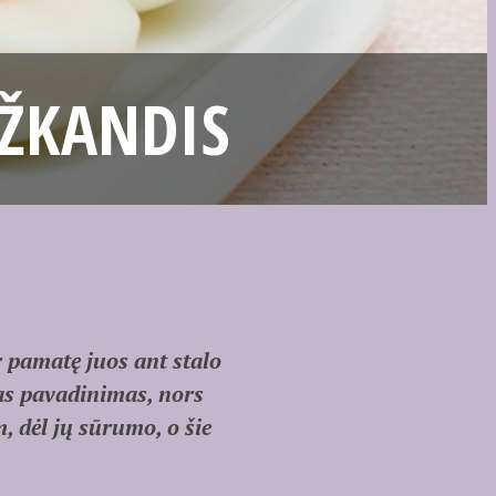
UŽKANDIS
pamatę juos ant stalo
tas pavadinimas, nors
m, dėl jų sūrumo, o šie