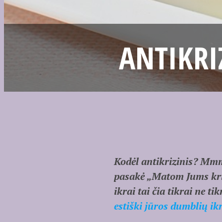
ANTIKRI
Kodėl antikrizinis? Mm
pasakė „Matom Jums krizė
ikrai tai čia tikrai ne t
estiški jūros dumblių 