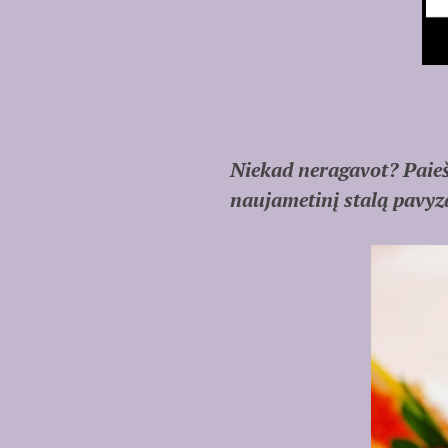
Niekad neragavot? Paiešk
naujametinį stalą pavyz