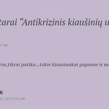
arai “
Antikrizinis kiaušinių 
05 AM
rus,tikrai patiko…tokie kiausinukai papuose ir m
N
IO, 2014 9:15 AM