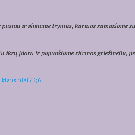
pusiau ir išimame trynius, kuriuos sumaišome su i
 ikrų įdaru ir papuošiame citrinos griežinėliu, pet