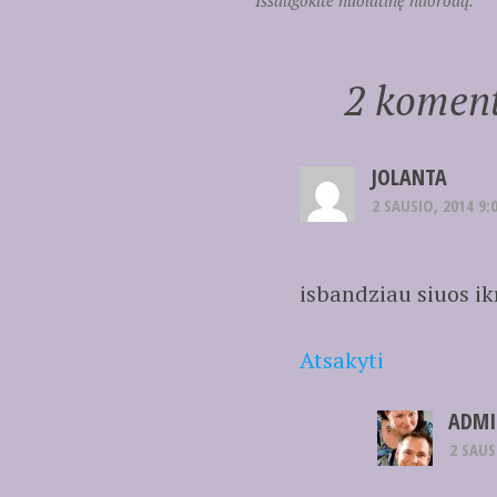
Išsaugokite nuolatinę nuorodą.
2 koment
JOLANTA
2 SAUSIO, 2014 9:
isbandziau siuos ik
Atsakyti
ADMI
2 SAUS