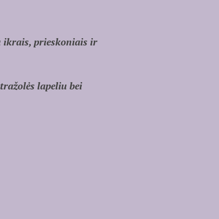
krais, prieskoniais ir
ražolės lapeliu bei