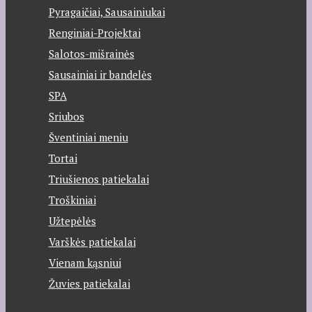
Pyragaičiai, Sausainiukai
Renginiai-Projektai
Salotos-mišrainės
Sausainiai ir bandelės
SPA
Sriubos
Šventiniai meniu
Tortai
Triušienos patiekalai
Troškiniai
Užtepėlės
Varškės patiekalai
Vienam kąsniui
Žuvies patiekalai