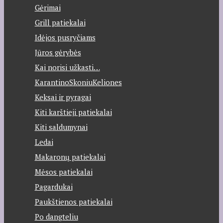
Gėrimai
Grill patiekalai
Idėjos pusryčiams
Jūros gėrybės
Kai norisi užkasti…
KarantinoSkoniuKeliones
Keksai ir pyragai
Kiti karštieji patiekalai
Kiti saldumynai
Ledai
Makaronų patiekalai
Mėsos patiekalai
Pagardukai
Paukštienos patiekalai
Po dangteliu