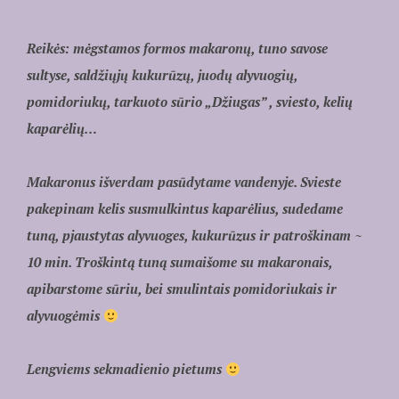
Reikės: mėgstamos formos makaronų, tuno savose
sultyse, saldžiųjų kukurūzų, juodų alyvuogių,
pomidoriukų, tarkuoto sūrio „Džiugas” , sviesto, kelių
kaparėlių…
Makaronus išverdam pasūdytame vandenyje. Svieste
pakepinam kelis susmulkintus kaparėlius, sudedame
tuną, pjaustytas alyvuoges, kukurūzus ir patroškinam ~
10 min. Troškintą tuną sumaišome su makaronais,
apibarstome sūriu, bei smulintais pomidoriukais ir
alyvuogėmis
Lengviems sekmadienio pietums