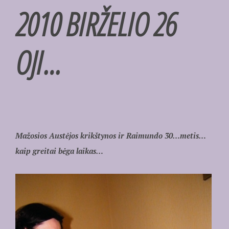
2010 BIRŽELIO 26
OJI…
Mažosios Austėjos krikštynos ir Raimundo 30…metis…
kaip greitai bėga laikas…