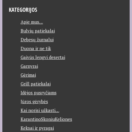
KATEGORIJOS
Apie mus…
Bulvių patiekalai
Debesų žurnalui
Duona ir ne tik
Gaivūs lengvi desertai
Garnyrai
Gėrimai
Grill patiekalai
Idėjos pusryčiams
Jūros gėrybės
Kai norisi užkasti…
KarantinoSkoniuKeliones
Keksai ir pyragai