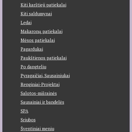
Kiti karštieji patiekalai
Kiti saldumynai
Ledai
Makaronų patiekalai
Mėsos patiekalai
Pagardukai
Paukštienos patiekalai
Po dangteliu
Pyragaičiai, Sausainiukai
Renginiai-Projektai
Salotos-mišrainės
Sausainiai ir bandelės
SPA
Sriubos
Šventiniai meniu